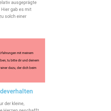
elativ ausgeprägte
 Hier gab es mit
zu solch einer
n Erfahrungen mit meinem
en, tu bitte dir und deinem
rainer dazu, der dich beim
ndeverhalten
 der kleine,
ere Herzen geschafft