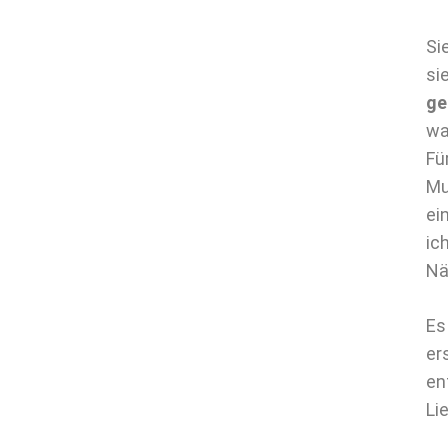
Si
si
ge
wa
Fü
Mu
ei
ic
Nä
Es
er
en
Li