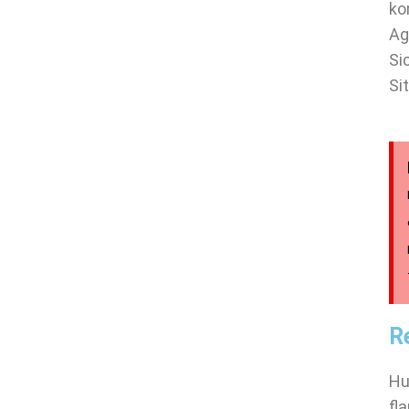
ko
Ag
Si
Si
R
Hu
fl