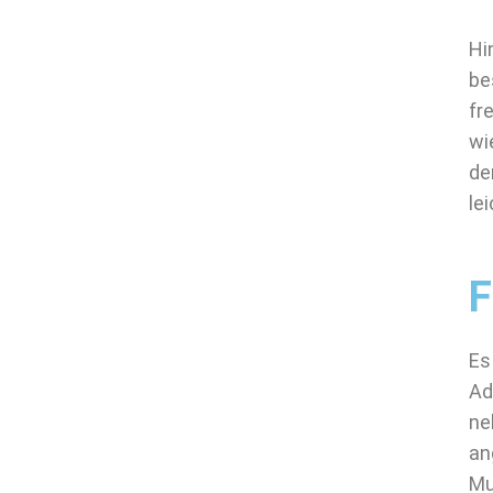
Hi
be
fr
wi
de
le
F
Es
Ad
ne
an
Mu