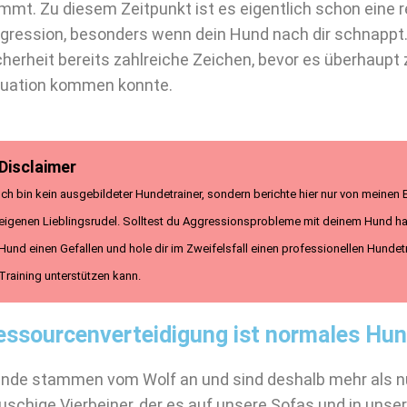
mmt. Zu diesem Zeitpunkt ist es eigentlich schon eine r
gression, besonders wenn dein Hund nach dir schnappt.
cherheit bereits zahlreiche Zeichen, bevor es überhaupt 
tuation kommen konnte.
Disclaimer
Ich bin kein ausgebildeter Hundetrainer, sondern berichte hier nur von meine
eigenen Lieblingsrudel. Solltest du Aggressionsprobleme mit deinem Hund hab
Hund einen Gefallen und hole dir im Zweifelsfall einen professionellen Hundet
Training unterstützen kann.
essourcenverteidigung ist normales Hu
nde stammen vom Wolf an und sind deshalb mehr als nur
auschige Vierbeiner, der es auf unsere Sofas und in uns