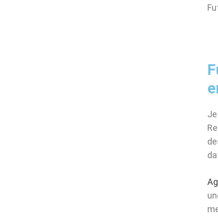
Fu
F
e
Je
Re
de
da
Ag
un
me