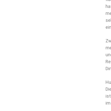
ha
me
se
ei
Zw
me
un
Re
Di
Hu
Di
is
im