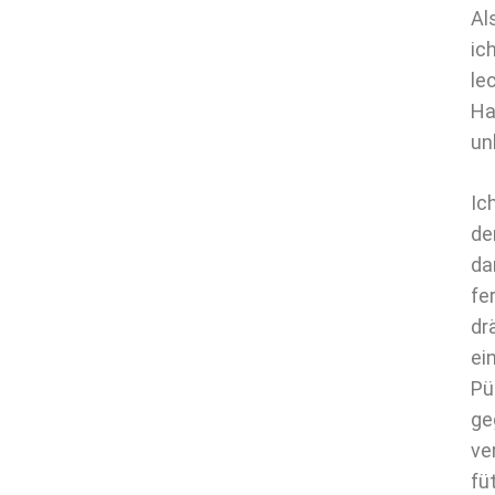
Al
ic
le
Ha
un
Ic
de
da
fe
dr
ei
Pü
ge
ve
fü