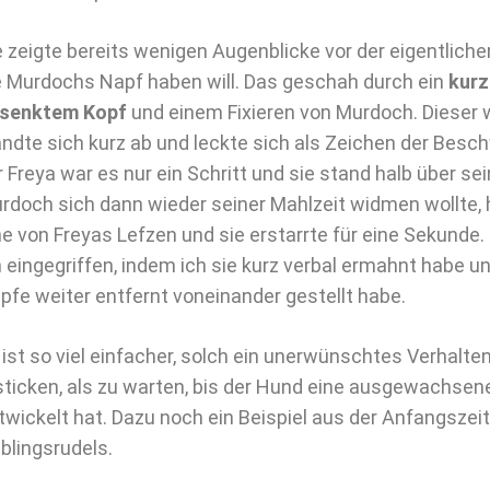
e zeigte bereits wenigen Augenblicke vor der eigentlich
e Murdochs Napf haben will. Das geschah durch ein
kurz
senktem Kopf
und einem Fixieren von Murdoch. Dieser w
ndte sich kurz ab und leckte sich als Zeichen der Besch
r Freya war es nur ein Schritt und sie stand halb über se
rdoch sich dann wieder seiner Mahlzeit widmen wollte, 
ne von Freyas Lefzen und sie erstarrte für eine Sekund
h eingegriffen, indem ich sie kurz verbal ermahnt habe u
pfe weiter entfernt voneinander gestellt habe.
 ist so viel einfacher, solch ein unerwünschtes Verhalten
sticken, als zu warten, bis der Hund eine ausgewachse
twickelt hat. Dazu noch ein Beispiel aus der Anfangszei
eblingsrudels.