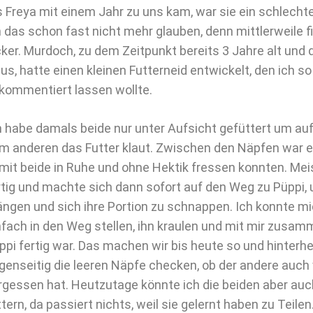
s Freya mit einem Jahr zu uns kam, war sie ein schlecht
h das schon fast nicht mehr glauben, denn mittlerweile fi
cker. Murdoch, zu dem Zeitpunkt bereits 3 Jahre alt und 
us, hatte einen kleinen Futterneid entwickelt, den ich so
kommentiert lassen wollte.
h habe damals beide nur unter Aufsicht gefüttert um au
m anderen das Futter klaut. Zwischen den Näpfen war e
mit beide in Ruhe und ohne Hektik fressen konnten. Me
rtig und machte sich dann sofort auf den Weg zu Püppi, 
ängen und sich ihre Portion zu schnappen. Ich konnte m
nfach in den Weg stellen, ihn kraulen und mit mir zusam
ppi fertig war. Das machen wir bis heute so und hinterh
genseitig die leeren Näpfe checken, ob der andere auch 
rgessen hat. Heutzutage könnte ich die beiden aber auc
ttern, da passiert nichts, weil sie gelernt haben zu Teile