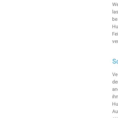
We
la
be
Hu
Fe
ve
S
Ve
de
an
ih
Hu
Au