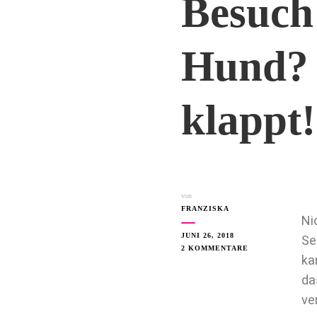
Besuch
Hund? H
klappt!
von
FRANZISKA
Ni
JUNI 26, 2018
Se
2 KOMMENTARE
ka
da
ve