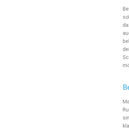
Be
so
da
au
be
de
Sc
mö
B
Ma
Ru
si
kl