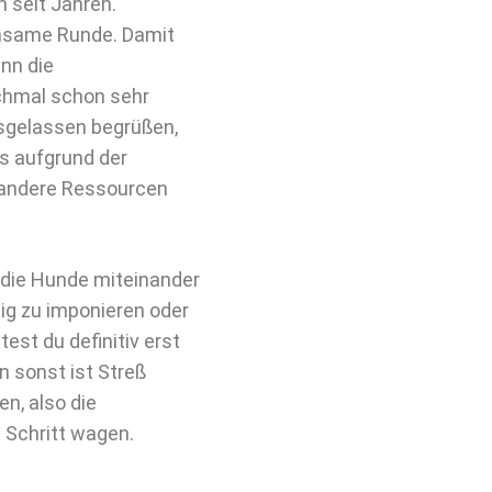
 seit Jahren.
insame Runde. Damit
nn die
chmal schon sehr
usgelassen begrüßen,
s aufgrund der
 andere Ressourcen
die Hunde miteinander
ig zu imponieren oder
est du definitiv erst
n sonst ist Streß
n, also die
 Schritt wagen.