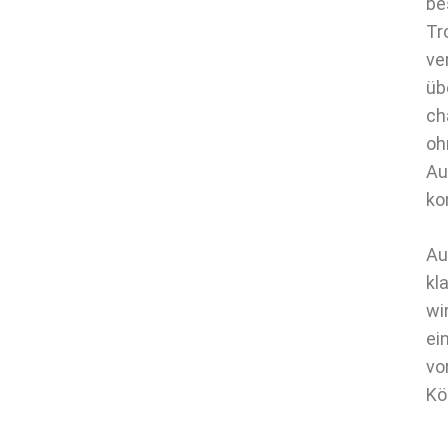
be
Tr
ve
üb
ch
oh
Au
ko
Au
kl
wi
ei
vo
Kö