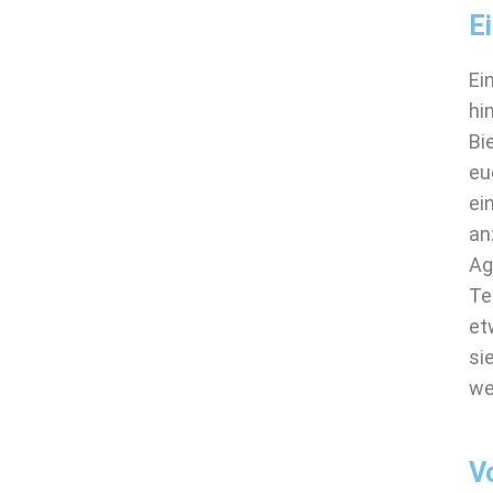
E
Ei
hi
Bi
eu
ei
an
Ag
Te
et
si
we
V