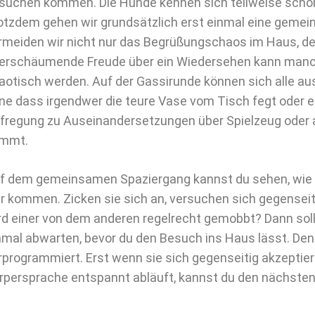
suchen kommen. Die Hunde kennen sich teilweise schon
otzdem gehen wir grundsätzlich erst einmal eine geme
rmeiden wir nicht nur das Begrüßungschaos im Haus, de
erschäumende Freude über ein Wiedersehen kann man
aotisch werden. Auf der Gassirunde können sich alle a
ne dass irgendwer die teure Vase vom Tisch fegt oder e
fregung zu Auseinandersetzungen über Spielzeug oder
mmt.
f dem gemeinsamen Spaziergang kannst du sehen, wie 
ar kommen. Zicken sie sich an, versuchen sich gegenseit
rd einer von dem anderen regelrecht gemobbt? Dann sollt
nmal abwarten, bevor du den Besuch ins Haus lässt. Den
rprogrammiert. Erst wenn sie sich gegenseitig akzeptiere
rpersprache entspannt abläuft, kannst du den nächsten