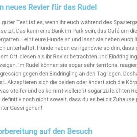
in neues Revier für das Rudel
n guter Test ist es, wenn ihr euch während des Spazier
nsetzt. Das kann eine Bank im Park sein, das Café um die
ergarten. Leint eure Hunde an und lasst sie neben euch l
ch unterhaltet. Hunde haben es irgendwie so drin, dass s
nem Ort, diesen als ihr Revier betrachten und Eindringlin
zeigen. Im Rudel können sie sogar sehr territorial reagi
gression gegen den Eindringling an den Tag legen. Desha
st. Akzeptieren sich die beiden oder ändert sich die Körp
was steifer und es kommt vielleicht sogar zu leichten R
e definitiv noch nicht soweit, dass du es bei dir Zuhause
iter Gassi gehen!
orbereitung auf den Besuch