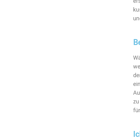
er
ku
un
B
Wä
we
de
ei
Au
zu
fü
I