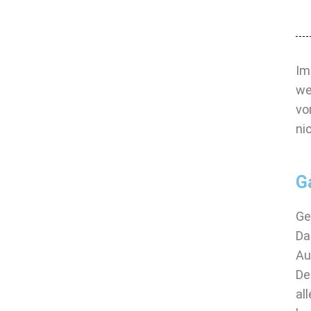
Im
we
vo
ni
G
Ge
Da
Au
De
al