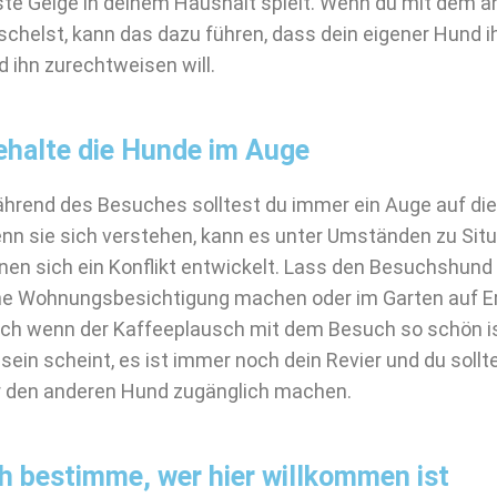
ste Geige in deinem Haushalt spielt. Wenn du mit dem 
schelst, kann das dazu führen, dass dein eigener Hund i
d ihn zurechtweisen will.
ehalte die Hunde im Auge
hrend des Besuches solltest du immer ein Auge auf die
nn sie sich verstehen, kann es unter Umständen zu Sit
nen sich ein Konflikt entwickelt. Lass den Besuchshund 
ne Wohnungsbesichtigung machen oder im Garten auf E
ch wenn der Kaffeeplausch mit dem Besuch so schön is
 sein scheint, es ist immer noch dein Revier und du sollt
r den anderen Hund zugänglich machen.
ch bestimme, wer hier willkommen ist