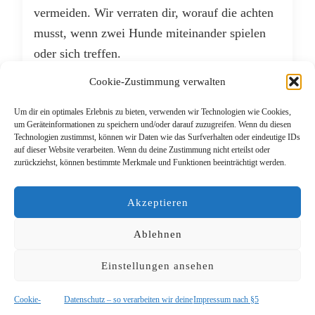
vermeiden. Wir verraten dir, worauf die achten
musst, wenn zwei Hunde miteinander spielen
oder sich treffen.
Cookie-Zustimmung verwalten
WEITERLESEN
Um dir ein optimales Erlebnis zu bieten, verwenden wir Technologien wie Cookies,
um Geräteinformationen zu speichern und/oder darauf zuzugreifen. Wenn du diesen
APRIL 22, 2017
Technologien zustimmst, können wir Daten wie das Surfverhalten oder eindeutige IDs
auf dieser Website verarbeiten. Wenn du deine Zustimmung nicht erteilst oder
zurückziehst, können bestimmte Merkmale und Funktionen beeinträchtigt werden.
Akzeptieren
Ablehnen
Einstellungen ansehen
© Copyright 2026
Das Lieblingsrudel
. Alle Rechte
vorbehalten.
Blossom PinThis | Entwickelt von
Blossom Themes
.
Cookie-
Datenschutz – so verarbeiten wir deine
Impressum nach §5
Präsentiert von
WordPress
.
Datenschutz – so verarbeiten wir deine
Daten