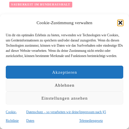
SAUBERKEIT IM HUNDEHAUSHALT
Cookie-Zustimmung verwalten
Um dir ein optimales Erlebnis zu bieten, verwenden wir Technologien wie Cookies,
um Geräteinformationen zu speichern und/oder darauf zuzugreifen. Wenn du diesen
Technologien zustimmst, können wir Daten wie das Surfverhalten oder eindeutige IDs
auf dieser Website verarbeiten. Wenn du deine Zustimmung nicht erteilst oder
VORHERIGER ARTIKEL
NÄCHSTER ARTIKEL
zurückziehst, können bestimmte Merkmale und Funktionen beeinträchtigt werden.
Erste Hilfe bei einer
Warum du den Hund
Beißerei unter Hunden
bekommst, den du
brauchst
Akzeptieren
Ablehnen
Das könnte dich auch
Einstellungen ansehen
interessieren...
Cookie-
Datenschutz – so verarbeiten wir deine
Impressum nach §5
Richtlinie
Daten
Telemediengesetz
LIEBLINGSSACHEN