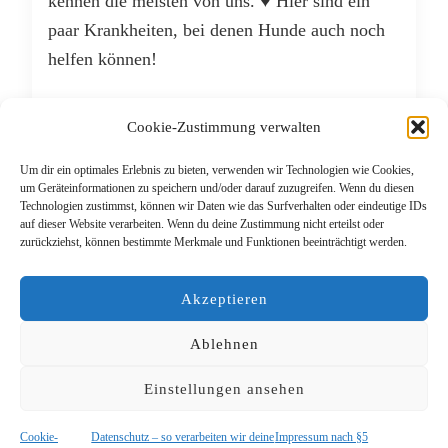
kennen die meisten von uns. ♥ Hier sind ein
paar Krankheiten, bei denen Hunde auch noch
helfen können!
WEITERLESEN
Cookie-Zustimmung verwalten
Um dir ein optimales Erlebnis zu bieten, verwenden wir Technologien wie Cookies,
AUGUST 8, 2021
um Geräteinformationen zu speichern und/oder darauf zuzugreifen. Wenn du diesen
Technologien zustimmst, können wir Daten wie das Surfverhalten oder eindeutige IDs
auf dieser Website verarbeiten. Wenn du deine Zustimmung nicht erteilst oder
zurückziehst, können bestimmte Merkmale und Funktionen beeinträchtigt werden.
Beitragsnavigation
Ältere Beiträge
Akzeptieren
Ablehnen
Einstellungen ansehen
© Copyright 2026
Das Lieblingsrudel
. Alle Rechte
vorbehalten.
Blossom PinThis | Entwickelt von
Blossom Themes
.
Cookie-
Datenschutz – so verarbeiten wir deine
Impressum nach §5
Präsentiert von
WordPress
.
Datenschutz – so verarbeiten wir deine