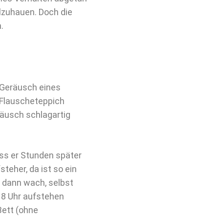
llzuhauen. Doch die
.
 Geräusch eines
Flauscheteppich
äusch schlagartig
dass er Stunden später
teher, da ist so ein
 dann wach, selbst
 8 Uhr aufstehen
Bett (ohne