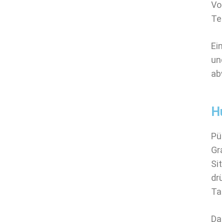
Vo
Te
Ei
un
ab
H
Pü
Gr
Si
dr
Ta
Da