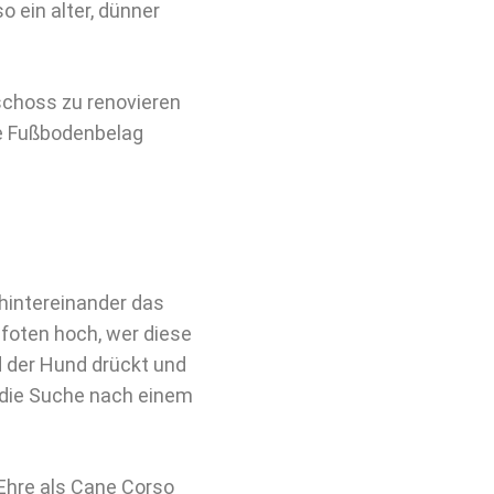
o ein alter, dünner
schoss zu renovieren
ue Fußbodenbelag
hintereinander das
foten hoch, wer diese
d der Hund drückt und
f die Suche nach einem
r Ehre als Cane Corso