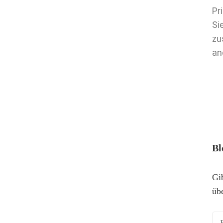
Pr
Si
zu
an
Bl
Gi
üb