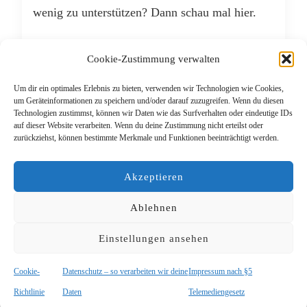
wenig zu unterstützen? Dann schau mal hier.
WEITERLESEN
Cookie-Zustimmung verwalten
Um dir ein optimales Erlebnis zu bieten, verwenden wir Technologien wie Cookies,
FEBRUAR 28, 2019
um Geräteinformationen zu speichern und/oder darauf zuzugreifen. Wenn du diesen
Technologien zustimmst, können wir Daten wie das Surfverhalten oder eindeutige IDs
auf dieser Website verarbeiten. Wenn du deine Zustimmung nicht erteilst oder
zurückziehst, können bestimmte Merkmale und Funktionen beeinträchtigt werden.
Beitragsnavigation
Ältere Beiträge
Akzeptieren
Ablehnen
Einstellungen ansehen
© Copyright 2026
Das Lieblingsrudel
. Alle Rechte
vorbehalten.
Blossom PinThis | Entwickelt von
Blossom Themes
.
Cookie-
Datenschutz – so verarbeiten wir deine
Impressum nach §5
Präsentiert von
WordPress
.
Datenschutz – so verarbeiten wir deine
Daten
Richtlinie
Daten
Telemediengesetz