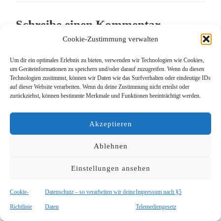
Schreibe einen Kommentar
Cookie-Zustimmung verwalten
Deine E-Mail-Adresse wird nicht veröffentlicht.
Um dir ein optimales Erlebnis zu bieten, verwenden wir Technologien wie Cookies,
Erforderliche Felder sind mit
*
markiert
um Geräteinformationen zu speichern und/oder darauf zuzugreifen. Wenn du diesen
Technologien zustimmst, können wir Daten wie das Surfverhalten oder eindeutige IDs
auf dieser Website verarbeiten. Wenn du deine Zustimmung nicht erteilst oder
zurückziehst, können bestimmte Merkmale und Funktionen beeinträchtigt werden.
Akzeptieren
Ablehnen
Einstellungen ansehen
Cookie-
Datenschutz – so verarbeiten wir deine
Impressum nach §5
Richtlinie
Daten
Telemediengesetz