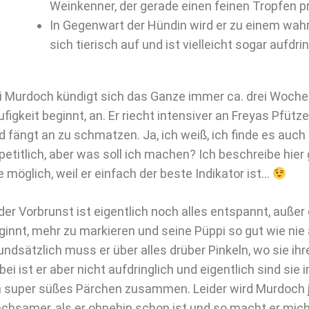
Weinkenner, der gerade einen feinen Tropfen pr
In Gegenwart der Hündin wird er zu einem wahr
sich tierisch auf und ist vielleicht sogar aufdri
i Murdoch kündigt sich das Ganze immer ca. drei Wochen
ufigkeit beginnt, an. Er riecht intensiver an Freyas Pfütze
d fängt an zu schmatzen. Ja, ich weiß, ich finde es auc
petitlich, aber was soll ich machen? Ich beschreibe hier
e möglich, weil er einfach der beste Indikator ist…
 der Vorbrunst ist eigentlich noch alles entspannt, auß
ginnt, mehr zu markieren und seine Püppi so gut wie nie
undsätzlich muss er über alles drüber Pinkeln, wo sie ih
bei ist er aber nicht aufdringlich und eigentlich sind sie i
n super süßes Pärchen zusammen. Leider wird Murdoch
chsamer, als er ohnehin schon ist und so macht er mich