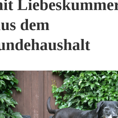
it Liebeskummer
aus dem
ndehaushalt