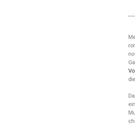
Me
ro
no
Ga
Vo
di
Da
ei
Mu
ch