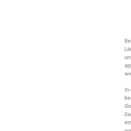
Be
Lä
un
ap
wi
In
be
Gr
Da
ei
wa