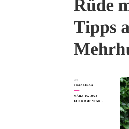
Rüde m
Tipps 
Mehrhu
von
FRANZISKA
MÄRZ 16, 2023
13 KOMMENTARE