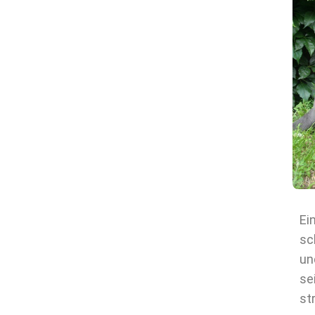
Ei
sc
un
se
st