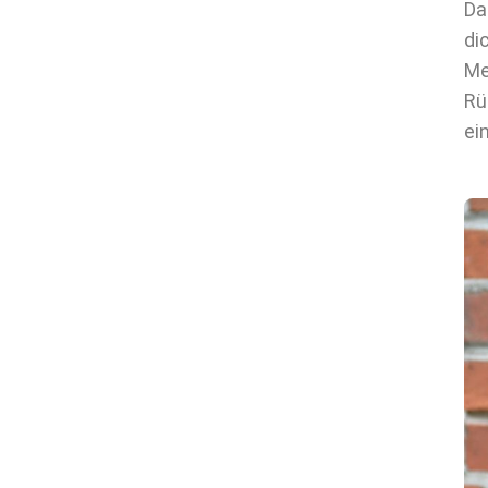
Da
di
Me
Rü
ei