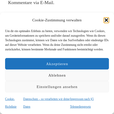
Kommentare via E-Mail.
Benachrichtige mich über neue Beiträge via E-
Cookie-Zustimmung verwalten
Mail.
Um dir ein optimales Erlebnis zu bieten, verwenden wir Technologien wie Cookies,
um Geräteinformationen zu speichern und/oder darauf zuzugreifen. Wenn du diesen
Technologien zustimmst, können wir Daten wie das Surfverhalten oder eindeutige IDs
auf dieser Website verarbeiten. Wenn du deine Zustimmung nicht erteilst oder
zurückziehst, können bestimmte Merkmale und Funktionen beeinträchtigt werden.
Diese Website verwendet Akismet, um Spam zu
reduzieren.
Erfahre, wie deine Kommentardaten
Akzeptieren
verarbeitet werden.
Ablehnen
Einstellungen ansehen
Cookie-
Datenschutz – so verarbeiten wir deine
Impressum nach §5
Richtlinie
Daten
Telemediengesetz
© Copyright 2026
Das Lieblingsrudel
. Alle Rechte