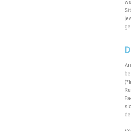
we
Si
je
ge
D
Au
be
(*
Re
Fa
si
de
Ve