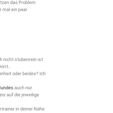
ätzen das Problem
r mal ein paar
 nicht stubenrein ist
wirrt…
inheit oder beides? Ich
Hundes
auch nur
is auf die jeweilige
trainer in deiner Nähe