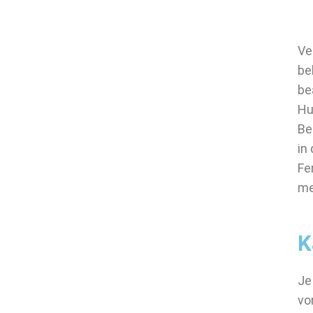
Ve
be
be
Hu
Be
in
Fe
me
K
Je
vo