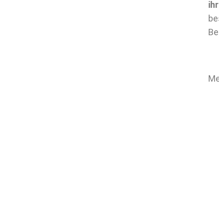
ih
be
Be
Me