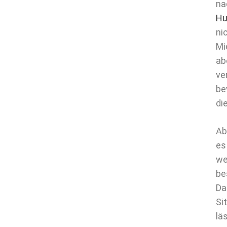
na
Hu
ni
Mi
ab
ve
be
di
Ab
es
we
be
Da
Si
lä