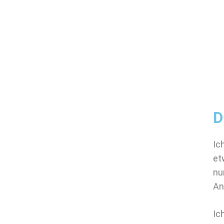
D
Ic
et
nu
An
Ic