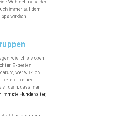
 Deine Wahrnehmung der
auch immer auf dem
ipps wirklich
Gruppen
gen, wie ich sie oben
chten Experten
 darum, wer wirklich
treten. In einer
eist darin, dass man
hlimmste Hundehalter
,
hältst, basieren zum