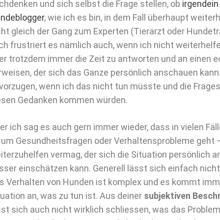
chdenken und sich selbst die Frage stellen, ob
irgendein
ndeblogger
, wie ich es bin, in dem Fall überhaupt weite
cht gleich der Gang zum Experten (Tierarzt oder Hundetr
ch frustriert es nämlich auch, wenn ich nicht weiterhelf
er trotzdem immer die Zeit zu antworten und an einen e
rweisen, der sich das Ganze persönlich anschauen kann.
vorzugen, wenn ich das nicht tun müsste und die Frageste
esen Gedanken kommen würden.
er ich sag es auch gern immer wieder, dass in vielen Fä
 um Gesundheitsfragen oder Verhaltensprobleme geht – 
iterzuhelfen vermag, der sich die Situation persönlich 
sser einschätzen kann. Generell lässt sich einfach nich
s Verhalten von Hunden ist komplex und es kommt immer
tuation an, was zu tun ist. Aus deiner
subjektiven Besch
sst sich auch nicht wirklich schliessen, was das Problem