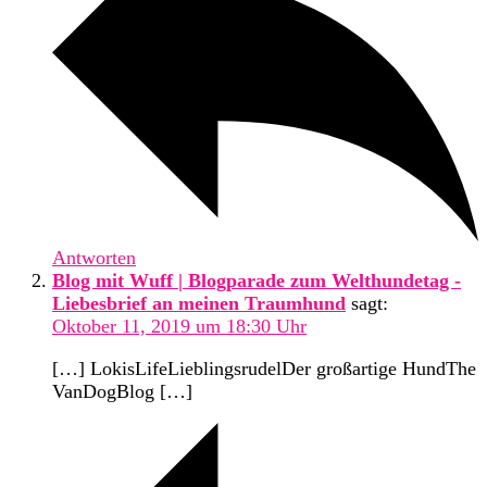
Antworten
Blog mit Wuff | Blogparade zum Welthundetag -
Liebesbrief an meinen Traumhund
sagt:
Oktober 11, 2019 um 18:30 Uhr
[…] LokisLifeLieblingsrudelDer großartige HundThe
VanDogBlog […]