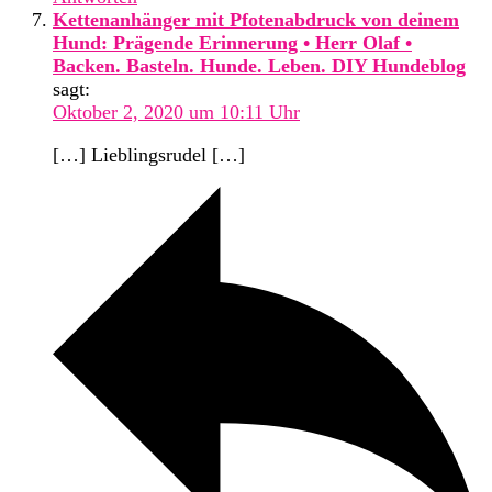
Kettenanhänger mit Pfotenabdruck von deinem
Hund: Prägende Erinnerung • Herr Olaf •
Backen. Basteln. Hunde. Leben. DIY Hundeblog
sagt:
Oktober 2, 2020 um 10:11 Uhr
[…] Lieblingsrudel […]