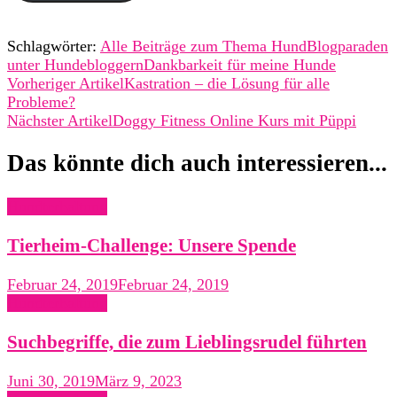
Schlagwörter:
Alle Beiträge zum Thema Hund
Blogparaden
unter Hundebloggern
Dankbarkeit für meine Hunde
Beitragsnavigation
Vorheriger Artikel
Kastration – die Lösung für alle
Probleme?
Nächster Artikel
Doggy Fitness Online Kurs mit Püppi
Das könnte dich auch interessieren...
Hundterhaltung
Tierheim-Challenge: Unsere Spende
Februar 24, 2019
Februar 24, 2019
Hundterhaltung
Suchbegriffe, die zum Lieblingsrudel führten
Juni 30, 2019
März 9, 2023