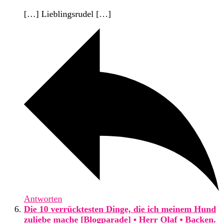
[…] Lieblingsrudel […]
Antworten
Die 10 verrücktesten Dinge, die ich meinem Hund
zuliebe mache [Blogparade] • Herr Olaf • Backen.