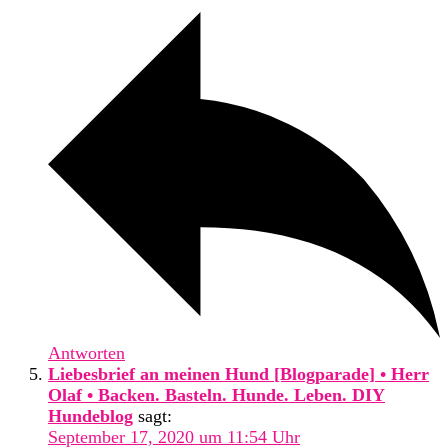
Antworten
Liebesbrief an meinen Hund [Blogparade] • Herr
Olaf • Backen. Basteln. Hunde. Leben. DIY
Hundeblog
sagt:
September 17, 2020 um 11:54 Uhr