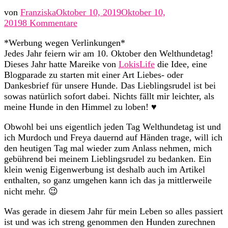
von
Franziska
Oktober 10, 2019
Oktober 10,
zu
2019
8 Kommentare
Blogparade
*Werbung wegen Verlinkungen*
zum
Jedes Jahr feiern wir am 10. Oktober den Welthundetag!
Tag
Dieses Jahr hatte Mareike von
LokisLife
die Idee, eine
des
Blogparade zu starten mit einer Art Liebes- oder
Hundes
Dankesbrief für unsere Hunde. Das Lieblingsrudel ist bei
sowas natürlich sofort dabei. Nichts fällt mir leichter, als
meine Hunde in den Himmel zu loben! ♥
Obwohl bei uns eigentlich jeden Tag Welthundetag ist und
ich Murdoch und Freya dauernd auf Händen trage, will ich
den heutigen Tag mal wieder zum Anlass nehmen, mich
gebührend bei meinem Lieblingsrudel zu bedanken. Ein
klein wenig Eigenwerbung ist deshalb auch im Artikel
enthalten, so ganz umgehen kann ich das ja mittlerweile
nicht mehr. 😉
Was gerade in diesem Jahr für mein Leben so alles passiert
ist und was ich streng genommen den Hunden zurechnen