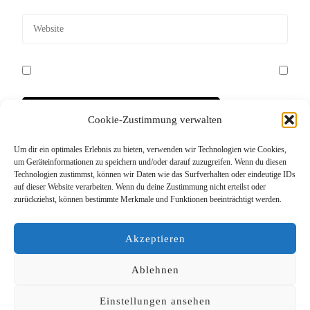
Cookie-Zustimmung verwalten
Um dir ein optimales Erlebnis zu bieten, verwenden wir Technologien wie Cookies,
Diese Website verwendet Akismet, um Spam zu
um Geräteinformationen zu speichern und/oder darauf zuzugreifen. Wenn du diesen
Technologien zustimmst, können wir Daten wie das Surfverhalten oder eindeutige IDs
reduzieren.
Erfahre, wie deine Kommentardaten
auf dieser Website verarbeiten. Wenn du deine Zustimmung nicht erteilst oder
verarbeitet werden.
zurückziehst, können bestimmte Merkmale und Funktionen beeinträchtigt werden.
Akzeptieren
Ablehnen
Einstellungen ansehen