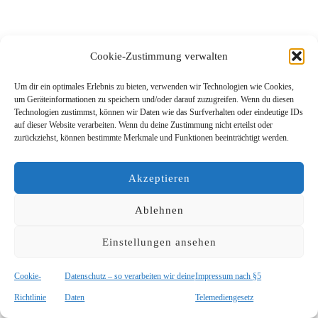
Cookie-Zustimmung verwalten
Um dir ein optimales Erlebnis zu bieten, verwenden wir Technologien wie Cookies,
SCHLAGWÖRTER:
AGGRESSIONSVERHALTEN BEI HUNDEN
um Geräteinformationen zu speichern und/oder darauf zuzugreifen. Wenn du diesen
Technologien zustimmst, können wir Daten wie das Surfverhalten oder eindeutige IDs
ALLE BEITRÄGE ZUM THEMA HUND
auf dieser Website verarbeiten. Wenn du deine Zustimmung nicht erteilst oder
zurückziehst, können bestimmte Merkmale und Funktionen beeinträchtigt werden.
GRÜNDE FÜR PROBLEMVERHALTEN BEI HUNDEN
HUNDEVERHALTEN BESSER VERSTEHEN
Akzeptieren
KÖRPERSPRACHE BEI MENSCH UND HUND
Ablehnen
Einstellungen ansehen
Cookie-
Datenschutz – so verarbeiten wir deine
Impressum nach §5
Richtlinie
Daten
Telemediengesetz
VORHERIGER ARTIKEL
NÄCHSTER ARTIKEL