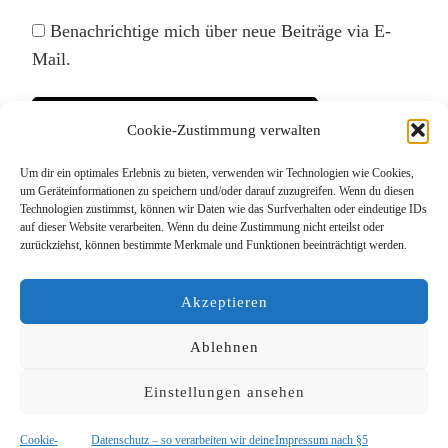
Benachrichtige mich über neue Beiträge via E-
Mail.
Cookie-Zustimmung verwalten
Um dir ein optimales Erlebnis zu bieten, verwenden wir Technologien wie Cookies,
Diese Website verwendet Akismet, um Spam zu
um Geräteinformationen zu speichern und/oder darauf zuzugreifen. Wenn du diesen
Technologien zustimmst, können wir Daten wie das Surfverhalten oder eindeutige IDs
reduzieren.
Erfahre, wie deine Kommentardaten
auf dieser Website verarbeiten. Wenn du deine Zustimmung nicht erteilst oder
verarbeitet werden.
zurückziehst, können bestimmte Merkmale und Funktionen beeinträchtigt werden.
Akzeptieren
Ablehnen
Einstellungen ansehen
© Copyright 2026
Das Lieblingsrudel
. Alle Rechte
vorbehalten.
Blossom PinThis | Entwickelt von
Blossom Themes
.
Cookie-
Datenschutz – so verarbeiten wir deine
Impressum nach §5
Präsentiert von
WordPress
.
Datenschutz – so verarbeiten wir deine