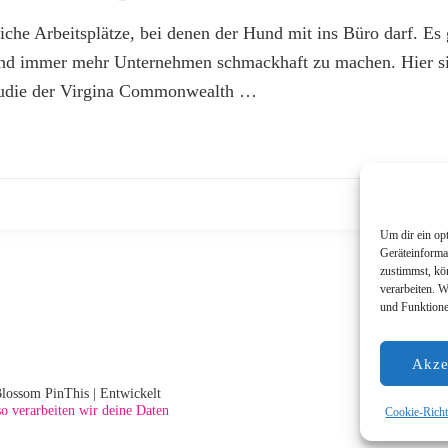
iche Arbeitsplätze, bei denen der Hund mit ins Büro darf. E
ohund immer mehr Unternehmen schmackhaft zu machen. Hier 
 Studie der Virgina Commonwealth …
Um dir ein op
Geräteinforma
zustimmst, kö
verarbeiten. 
und Funktione
Akze
lossom PinThis | Entwickelt
so verarbeiten wir deine Daten
Cookie-Richt