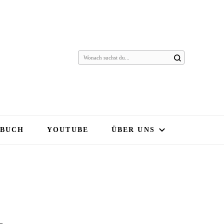
Suchst
du
nach
etwas?
 BUCH
YOUTUBE
ÜBER UNS