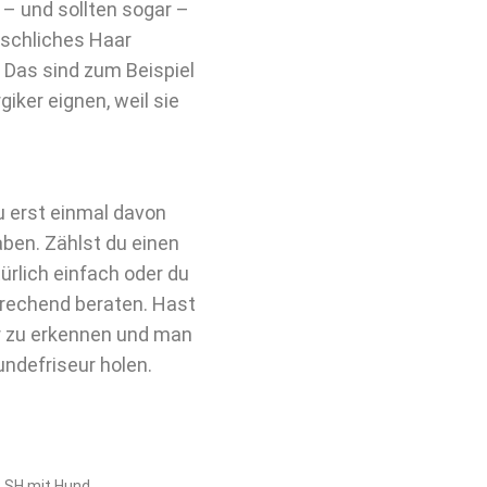
– und sollten sogar –
nschliches Haar
Das sind zum Beispiel
giker eignen, weil sie
u erst einmal davon
ben. Zählst du einen
ürlich einfach oder du
prechend beraten. Hast
er zu erkennen und man
undefriseur holen.
: SH mit Hund