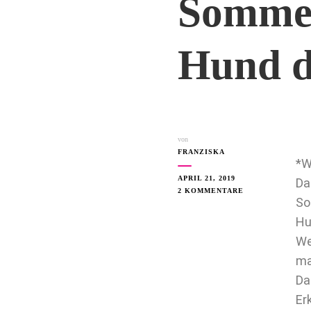
Sommer
Hund d
von
FRANZISKA
*W
APRIL 21, 2019
Da
2 KOMMENTARE
So
Hu
We
ma
Da
Er