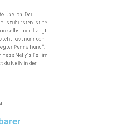
e Übel an: Der
 auszubürsten ist bei
von selbst und hängt
steht fast nur noch
flegter Pennerhund“.
habe Nelly´s Fell im
 du Nelly in der
nd
barer