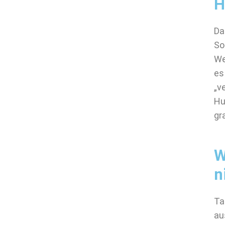
H
Da
So
We
es
„v
Hu
gr
W
n
Ta
au