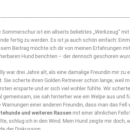
e Sommerschur ist ein allseits beliebtes „Werkzeug“ mit
nde fertig zu werden. Es ist ja auch schön einfach: Einma
esem Beitrag möchte ich dir von meinen Erfahrungen mit
herbaren Hund berichten – der dennoch geschoren wur
lly war drei Jahre alt, als eine damalige Freundin mir zu 
et. Sie scherte ihren Golden Retriever schon lange, weil 
rsten ersparte und er sich viel wohler fühlte. Wir schert
l gemeinsam, sie sah hinterher wie ein Welpe aus und fü
e Warnungen einer anderen Freundin, dass man das Fell
tehunde und weiteren Rassen
mit einer ähnlichen Fells
llte, schlug ich in den Wind. Mein Hund zeigte mir doch, wi
de der Diskussion.