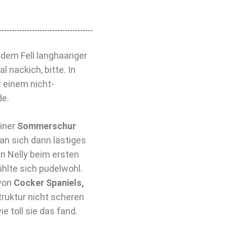
 dem Fell langhaariger
l nackich, bitte. In
 einem nicht-
de.
einer
Sommerschur
man sich dann lästiges
en Nelly beim ersten
hlte sich pudelwohl.
 von
Cocker Spaniels,
truktur nicht scheren
e toll sie das fand.