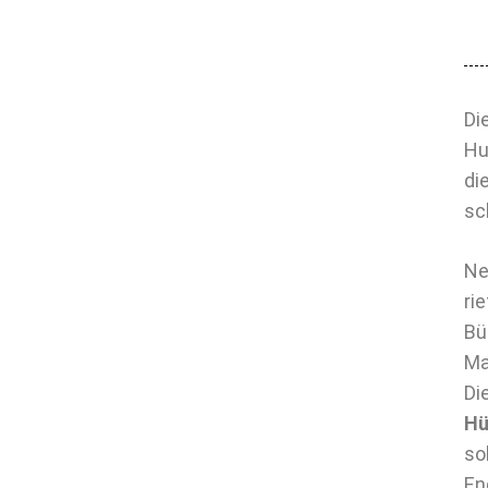
Di
Hu
di
sc
Ne
ri
Bü
Ma
Di
Hü
so
En