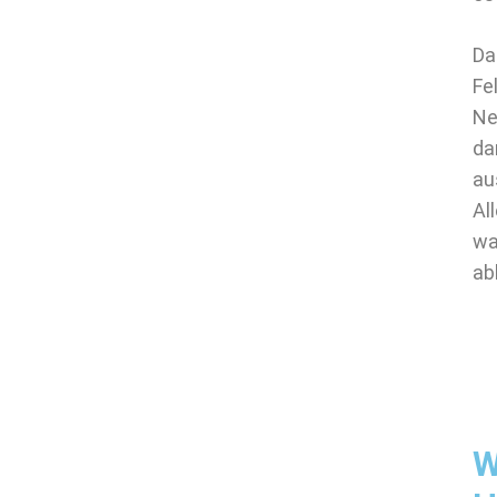
Da
Fe
Ne
da
au
Al
wa
ab
W