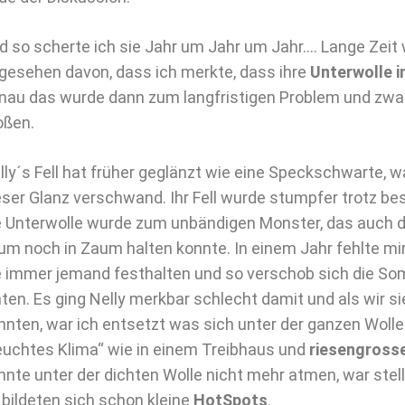
d so scherte ich sie Jahr um Jahr um Jahr…. Lange Zeit
gesehen davon, dass ich merkte, dass ihre
Unterwolle 
nau das wurde dann zum langfristigen Problem und zwa
oßen.
lly´s Fell hat früher geglänzt wie eine Speckschwarte, 
eser Glanz verschwand. Ihr Fell wurde stumpfer trotz b
e Unterwolle wurde zum unbändigen Monster, das auch 
um noch in Zaum halten konnte. In einem Jahr fehlte mir
e immer jemand festhalten und so verschob sich die S
nten. Es ging Nelly merkbar schlecht damit und als wir s
nnten, war ich entsetzt was sich unter der ganzen Wolle
euchtes Klima“ wie in einem Treibhaus und
riesengross
nnte unter der dichten Wolle nicht mehr atmen, war ste
 bildeten sich schon kleine
HotSpots
.