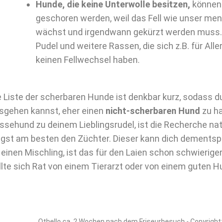
Hunde, die keine Unterwolle besitzen,
können 
geschoren werden, weil das Fell wie unser me
wächst und irgendwann gekürzt werden muss. 
Pudel und weitere Rassen, die sich z.B. für Aller
keinen Fellwechsel haben.
e Liste der scherbaren Hunde ist denkbar kurz, sodass d
sgehen kannst, eher einen
nicht-scherbaren Hund
zu ha
ssehund zu deinem Lieblingsrudel, ist die Recherche nat
agst am besten den Züchter. Dieser kann dich dements
 einen Mischling, ist das für den Laien schon schwierig
llte sich Rat von einem Tierarzt oder von einem guten H
Othello ca. 2 Wochen nach dem Friseurbesuch - Copyright