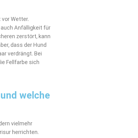
t
vor Wetter.
auch Anfälligkeit für
cheren zerstört, kann
aber, dass der Hund
aar verdrängt. Bei
e Fellfarbe sich
 und welche
dern vielmehr
isur herrichten.