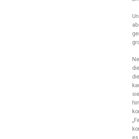
Un
ab
ge
gr
Ne
di
di
ka
si
hi
ko
„F
ko
es