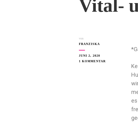
Vital- 
von
FRANZISKA
*G
JUNI 2, 2020
1 KOMMENTAR
Ke
Hu
wi
me
es
fr
ge