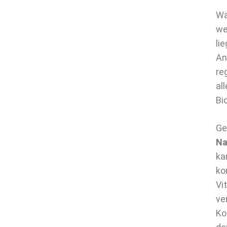
Wä
we
li
An
re
al
Bi
Ge
Na
ka
ko
Vi
ve
Ko