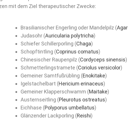
lzen mit dem Ziel therapeutischer Zwecke:
Brasilianischer Engerling oder Mandelpilz (
Agari
Judasohr (
Auricularia polytricha
)
Schiefer Schillerporling (
Chaga
)
Schopftintling (
Coprinus comatus
)
Chinesischer Raupenpilz (
Cordyceps sinensis
)
Schmetterlingstramete (
Coriolus versicolor
)
Gemeiner Samtfußrübling (
Enokitake
)
Igelstachelbart (
Hericium erinaceus
)
Gemeiner Klapperschwamm (
Maitake
)
Austernseitling (
Pleurotus ostreatus
)
Eichhase (
Polyporus umbellatus
)
Glänzender Lackporling (
Reishi
)