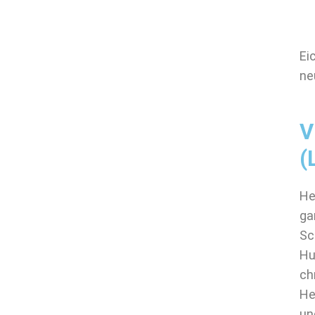
Ei
ne
V
(
He
ga
Sc
Hu
ch
He
un