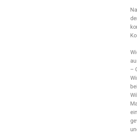
Na
de
ko
Ko
Wi
au
– 
Wi
be
Wi
Ma
ei
ge
un