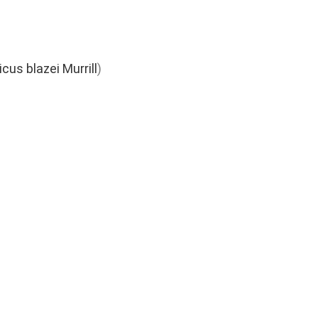
cus blazei Murrill
)