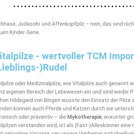
chhase, Judasohr und Affenkopfpilz – nein, das sind nich
uen Kinder-Serie.
italpilze - wertvoller TCM Impor
Lieblings-)Rudel
ilpilze oder Medizinalpilze, wie Vitalpilze auch genannt
nz eigenen Bereich der Lebewesen ein und sind weder Pf
hon Hildegard von Bingen wusste den Einsatz der Pilze
nden können auch Pferde und Katzen durch sie unterstü
ronisch oder präventiv – die
Mykotherapie
, worunter g
ilpilzen verstanden wird, ist als (Fast-)Alleskönner ei
d vielseitige Variante, um unsere Vierbeiner naturheilkun