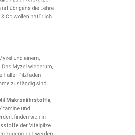
 ist übrigens die Lehre
z & Co wollen natürlich
Myzel und einem,
t. Das Myzel wiederum,
t aller Pilzfäden
ahme zuständig sind.
ohl
Makronährstoffe
,
Vitamine und
en, finden sich in
sstoffe der Vitalpilze
ten zugeordnet werden