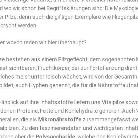
d wo wir schon bei Begriffsklärungen sind: Die Mykologie
ler Pilze, denn auch die giftigen Exemplare wie Fliegenpil
forscht werden.
er wovon reden wir hier überhaupt?
lze bestehen aus einem Pilzgeflecht, dem sogenannten 
ist sichtbaren, Fruchtkörper, der zur Fortpflanzung dien
lches meist unterirdisch wächst, wird von der Gesamthei
bildet, auch Hyphen genannt, die für die Nährstoffaufn
 Hinblick auf ihre Inhaltsstoffe liefern uns Vitalpilze sow
 denen Proteine, Fette und Kohlehydrate gehören. Auch 
neralien, die als
Mikronährstoffe
zusammengefasst werd
talpilzen. Zu den faszinierendsten und wichtigsten Inhalt
hören aber die
Polysaccharide
, welche den Kohlehydra