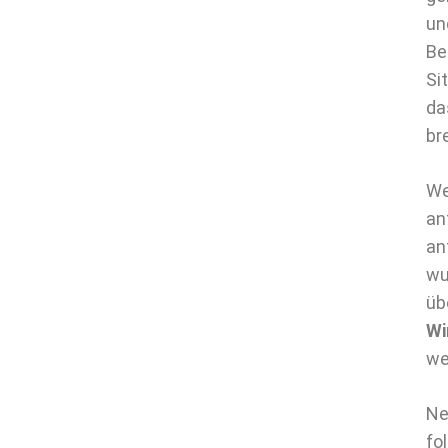
un
Be
Si
da
br
We
an
an
wu
üb
Wi
we
Ne
fo