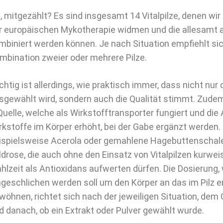
, mitgezählt? Es sind insgesamt 14 Vitalpilze, denen wi
r europäischen Mykotherapie widmen und die allesamt 
mbiniert werden können. Je nach Situation empfiehlt sic
mbination zweier oder mehrere Pilze.
chtig ist allerdings, wie praktisch immer, dass nicht nur d
sgewählt wird, sondern auch die Qualität stimmt. Zudem
Quelle, welche als Wirkstofftransporter fungiert und di
rkstoffe im Körper erhöht, bei der Gabe ergänzt werden. 
ispielsweise Acerola oder gemahlene Hagebuttenschalen
ldrose, die auch ohne den Einsatz von Vitalpilzen kurwe
hlzeit als Antioxidans aufwerten dürfen. Die Dosierung,
ngeschlichen werden soll um den Körper an das im Pilz e
wöhnen, richtet sich nach der jeweiligen Situation, de
d danach, ob ein Extrakt oder Pulver gewählt wurde.