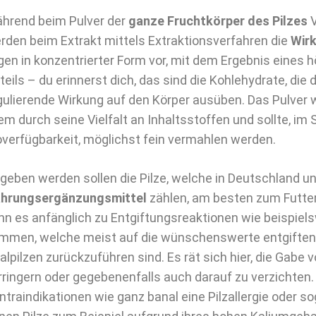
hrend beim Pulver der
ganze Fruchtkörper des Pilzes
V
rden beim Extrakt mittels Extraktionsverfahren die
Wirk
egen in konzentrierter Form vor, mit dem Ergebnis eines 
teils – du erinnerst dich, das sind die Kohlehydrate, die
gulierende Wirkung auf den Körper ausüben. Das Pulver 
lem durch seine Vielfalt an Inhaltsstoffen und sollte, im 
overfügbarkeit, möglichst fein vermahlen werden.
geben werden sollen die Pilze, welche in Deutschland u
hrungsergänzungsmittel
zählen, am besten zum Futter
nn es anfänglich zu Entgiftungsreaktionen wie beispiels
mmen, welche meist auf die wünschenswerte entgiften
talpilzen zurückzuführen sind. Es rät sich hier, die Gabe 
rringern oder gegebenenfalls auch darauf zu verzichten. 
ntraindikationen wie ganz banal eine Pilzallergie oder s