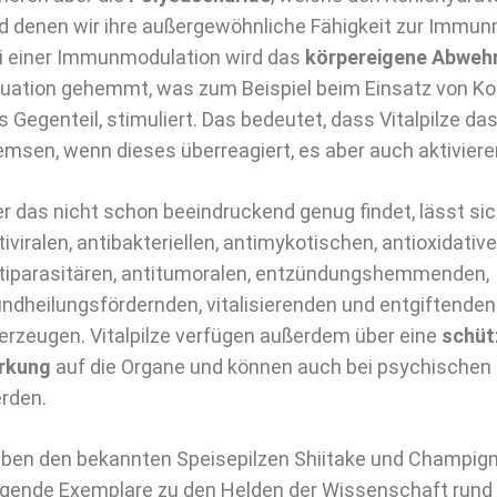
d denen wir ihre außergewöhnliche Fähigkeit zur Immun
i einer Immunmodulation wird das
körpereigene Abweh
tuation gehemmt, was zum Beispiel beim Einsatz von Kor
s Gegenteil, stimuliert. Das bedeutet, dass Vitalpilze
emsen, wenn dieses überreagiert, es aber auch aktivieren
r das nicht schon beeindruckend genug findet, lässt sich
tiviralen, antibakteriellen, antimykotischen, antioxidativ
tiparasitären, antitumoralen, entzündungshemmenden,
ndheilungsfördernden, vitalisierenden und entgiftende
erzeugen. Vitalpilze verfügen außerdem über eine
schüt
rkung
auf die Organe und können auch bei psychischen 
rden.
ben den bekannten Speisepilzen Shiitake und Champig
lgende Exemplare zu den Helden der Wissenschaft rund