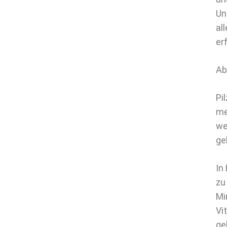
Un
al
er
Ab
Pi
me
we
ge
In
zu
Mi
Vi
ge