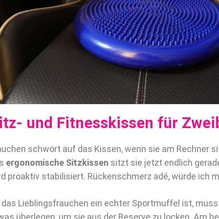
itz- und Fitnesskissen für Zwei
auchen schwört auf das Kissen, wenn sie am Rechner sit
as
ergonomische Sitzkissen
sitzt sie jetzt endlich gera
rd proaktiv stabilisiert. Rückenschmerz adé, würde ich 
 das Lieblingsfrauchen ein echter Sportmuffel ist, mus
was überlegen, um sie aus der Reserve zu locken. Am be