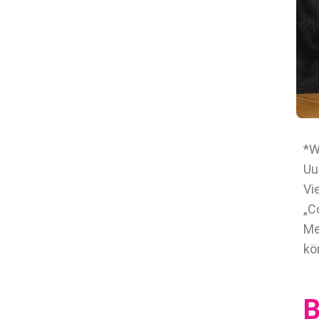
*W
Uu
Vi
„C
Me
kö
B