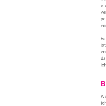
et
ve
pa
ve
Es
is
ve
da
ic
B
We
Ic