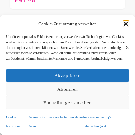
JUNI 3, 2018
Cookie-Zustimmung verwalten
Um dir ein optimales Erlebnis zu bieten, verwenden wir Technologien wie Cookies,
HUNDEERNÄHRUNG
um Geräteinformationen zu speichern und/oder darauf zuzugreifen. Wenn du diesen
Welcher ist der richtige
Technologien zustimmst, können wir Daten wie das Surfverhalten oder eindeutige IDs
auf dieser Website verarbeiten. Wenn du deine Zustimmung nicht erteilst oder
Hundenapf?
zurückziehst, können bestimmte Merkmale und Funktionen beeinträchtigt werden.
Akzeptieren
JUNI 11, 2019
Ablehnen
Einstellungen ansehen
Cookie-
Datenschutz – so verarbeiten wir deine
Impressum nach §5
Richtlinie
Daten
Telemediengesetz