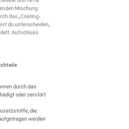
Eiweiße und Fette
chenden Mischung
rch das „Coating-
test du unterscheiden,
ndelt. Aufschluss
chteile
önnen durch das
hädigt oder zerstört
Zusatzstoffe, die
 aufgetragen werden