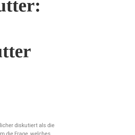
tter:
tter
cher diskutiert als die
um die Frage, welches