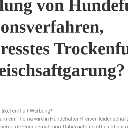
llung von Hundefu
ionsverfahren,
resstes Trockenfu
eischsaftgarung?
rtikel enthält Werbung*
um ein Thema wird in Hundehalter-Kreisen leidenschaftli
tgerechte Hundeernährung. Dabei geht es oft nicht nur 