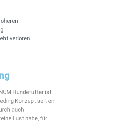
höheren
ng
ht verloren
ung
INUM Hundefutter ist
eeding Konzept seit ein
durch auch
eine Lust habe, für