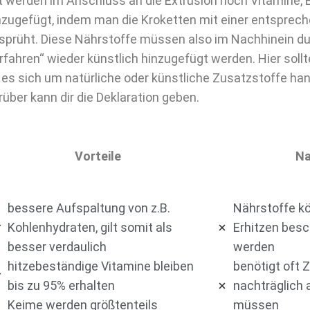
t werden im Anschluss an die Extrusion noch Vitamine, 
nzugefügt, indem man die Kroketten mit einer entspre
sprüht. Diese Nährstoffe müssen also im Nachhinein du
rfahren“ wieder künstlich hinzugefügt werden. Hier soll
 es sich um natürliche oder künstliche Zusatzstoffe ha
rüber kann dir die Deklaration geben.
Vorteile
Na
bessere Aufspaltung von z.B.
Nährstoffe k
Kohlenhydraten, gilt somit als
Erhitzen besc
besser verdaulich
werden
hitzebeständige Vitamine bleiben
benötigt oft 
bis zu 95% erhalten
nachträglich
Keime werden größtenteils
müssen