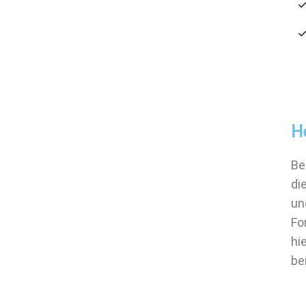
H
Be
di
un
Fo
hi
be