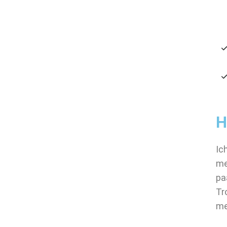
H
Ic
me
pa
Tr
me