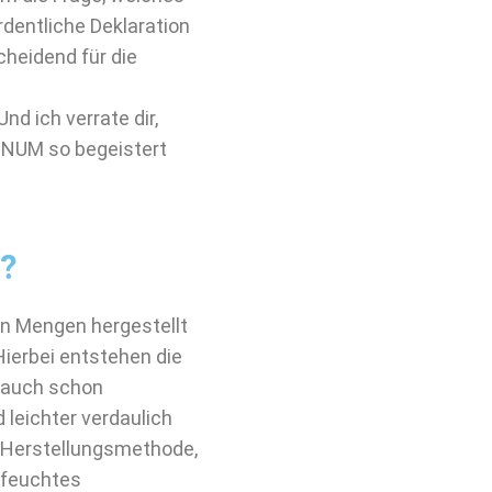
rdentliche Deklaration
heidend für die
nd ich verrate dir,
INUM so begeistert
t?
ren Mengen hergestellt
ierbei entstehen die
u auch schon
 leichter verdaulich
te Herstellungsmethode,
lbfeuchtes