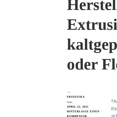
Herste
Extrus
kaltgep
oder Fl
von
FRANZISKA
*A
APRIL 22, 2021
Ka
HINTERLASSE EINEN
ar
KOMMENTAR