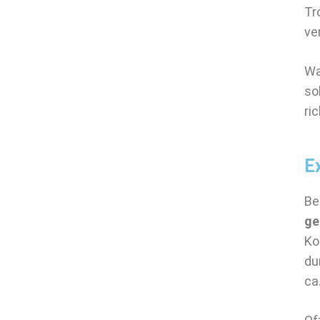
Tr
ve
Wa
so
ri
E
Be
ge
Ko
du
ca