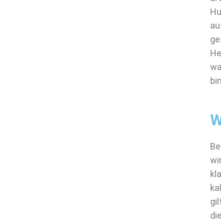
Hu
au
ge
He
wa
bin
W
Be
wi
kl
ka
gi
di