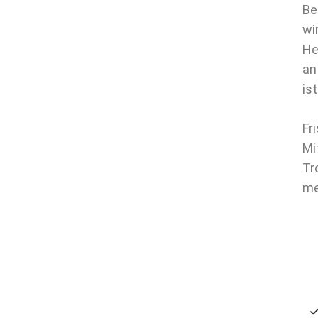
Be
wi
He
an
is
Fr
Mi
Tr
me