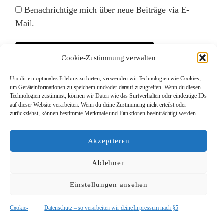
Benachrichtige mich über neue Beiträge via E-
Mail.
Cookie-Zustimmung verwalten
Um dir ein optimales Erlebnis zu bieten, verwenden wir Technologien wie Cookies,
Diese Website verwendet Akismet, um Spam zu
um Geräteinformationen zu speichern und/oder darauf zuzugreifen. Wenn du diesen
Technologien zustimmst, können wir Daten wie das Surfverhalten oder eindeutige IDs
reduzieren.
Erfahre, wie deine Kommentardaten
auf dieser Website verarbeiten. Wenn du deine Zustimmung nicht erteilst oder
verarbeitet werden.
zurückziehst, können bestimmte Merkmale und Funktionen beeinträchtigt werden.
Akzeptieren
Ablehnen
Einstellungen ansehen
© Copyright 2026
Das Lieblingsrudel
. Alle Rechte
vorbehalten.
Blossom PinThis | Entwickelt von
Blossom Themes
.
Cookie-
Datenschutz – so verarbeiten wir deine
Impressum nach §5
Präsentiert von
WordPress
.
Datenschutz – so verarbeiten wir deine
Daten