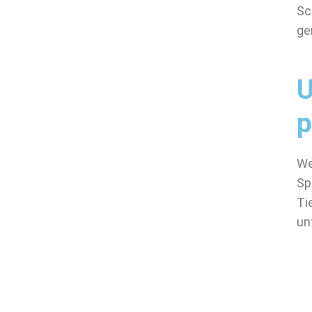
Sc
ge
U
p
We
Sp
Ti
un