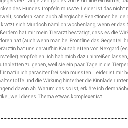
agegeister! Lange Zeit gab es von Frontline ein Mittel, d
cken des Hundes tröpfeln musste. Leider ist das nicht n
welt, sondern kann auch allergische Reaktionen bei de
 kratzt sich Murdoch nämlich wochenlang, wenn er das
ßerdem hat mir mein Tierarzt bestätigt, dass es die Wi
rloren hat (auch wenn man bei Frontline das Gegenteil b
erärztin hat uns daraufhin Kautabletten von Nexgard (es
rsteller) empfohlen. Ich hab mich dazu hinreißen lassen
utabletten zu geben, weil sie ein paar Tage in die Tier
für natürlich parasitenfrei sein mussten. Leider ist mir b
haltsstoffe und die Wirkung hinterher die Kinnlade runter
ingend davon ab. Warum das so ist, erkläre ich demnäch
tikel, weil dieses Thema etwas komplexer ist.