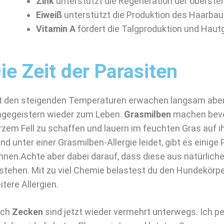
Zink
unterstützt die Regeneration der oberste
Eiweiß
unterstützt die Produktion des Haarbau
Vitamin A
fördert die Talgproduktion und Haut
ie Zeit der Parasiten
t den steigenden Temperaturen erwachen langsam aber 
agegeistern wieder zum Leben.
Grasmilben
machen bevo
rzem Fell zu schaffen und lauern im feuchten Gras auf i
nd unter einer Grasmilben-Allergie leidet, gibt es einige 
nnen.Achte aber dabei darauf, dass diese aus natürlich
stehen. Mit zu viel Chemie belastest du den Hundekörper
itere Allergien.
uch
Zecken
sind jetzt wieder vermehrt unterwegs. Ich pe