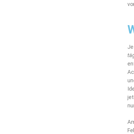
vo
W
Je
tä
en
Ac
un
Id
je
nu
Am
Fe