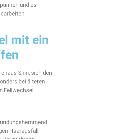
spannen und es
bearbeiten.
l mit ein
ffen
chaus Sinn, sich den
nders bei älteren
n Fellwechsel
tzündungshemmend
gen Haarausfall