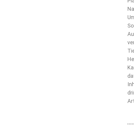
Pl
Na
Um
So
Au
ve
Ti
He
Ka
da
In
dr
Ar