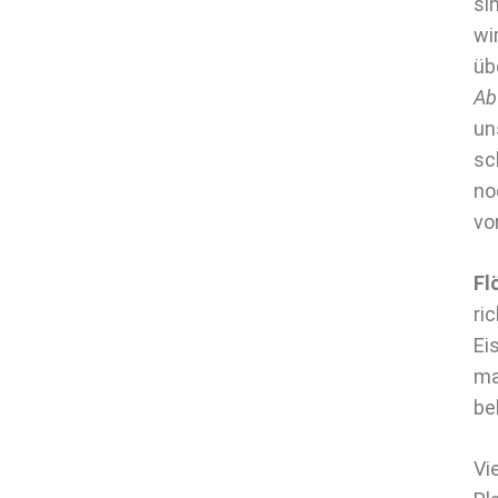
si
wi
üb
Ab
un
sc
no
vo
Fl
ri
Ei
ma
be
Vi