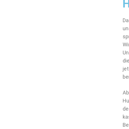
H
Da
un
sp
Wi
Un
di
je
be
Ab
Hu
de
ka
Be