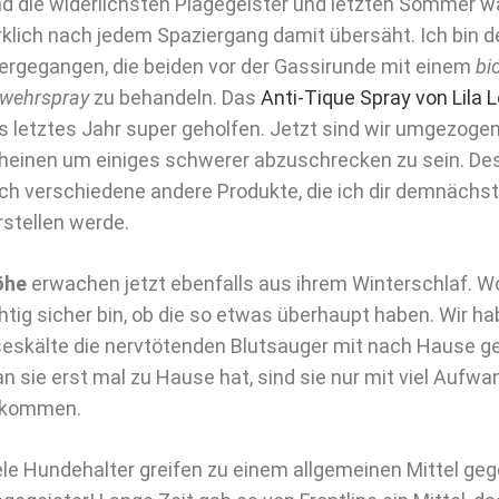
nd die widerlichsten Plagegeister und letzten Sommer 
rklich nach jedem Spaziergang damit übersäht. Ich bin 
ergegangen, die beiden vor der Gassirunde mit einem
bi
wehrspray
zu behandeln. Das
Anti-Tique Spray von Lila 
s letztes Jahr super geholfen. Jetzt sind wir umgezogen
heinen um einiges schwerer abzuschrecken zu sein. Des
ch verschiedene andere Produkte, die ich dir demnächst
rstellen werde.
öhe
erwachen jetzt ebenfalls aus ihrem Winterschlaf. Wo
chtig sicher bin, ob die so etwas überhaupt haben. Wir h
seskälte die nervtötenden Blutsauger mit nach Hause g
n sie erst mal zu Hause hat, sind sie nur mit viel Aufw
kommen.
ele Hundehalter greifen zu einem allgemeinen Mittel gegen