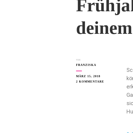
Frühjah
deinem
von
FRANZISKA
Sc
MÄRZ 15, 2018
kö
2 KOMMENTARE
er
Ga
si
Hu