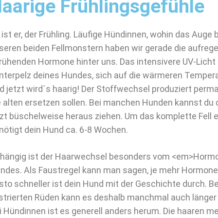
aarige Frühlingsgefühle
 ist er, der Frühling. Läufige Hündinnen, wohin das Auge b
seren beiden Fellmonstern haben wir gerade die aufrege
rühenden Hormone hinter uns. Das intensivere UV-Licht 
nterpelz deines Hundes, sich auf die wärmeren Tempera
d jetzt wird´s haarig! Der Stoffwechsel produziert perm
e alten ersetzen sollen. Bei manchen Hunden kannst du d
tzt büschelweise heraus ziehen. Um das komplette Fell
nötigt dein Hund ca. 6-8 Wochen.
hängig ist der Haarwechsel besonders vom <em>Horm
ndes. Als Faustregel kann man sagen, je mehr Hormone
sto schneller ist dein Hund mit der Geschichte durch. B
strierten Rüden kann es deshalb manchmal auch länger
i Hündinnen ist es generell anders herum. Die haaren meh