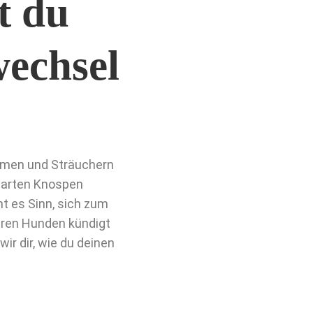
t du
echsel
umen und Sträuchern
 zarten Knospen
t es Sinn, sich zum
eren Hunden kündigt
ir dir, wie du deinen