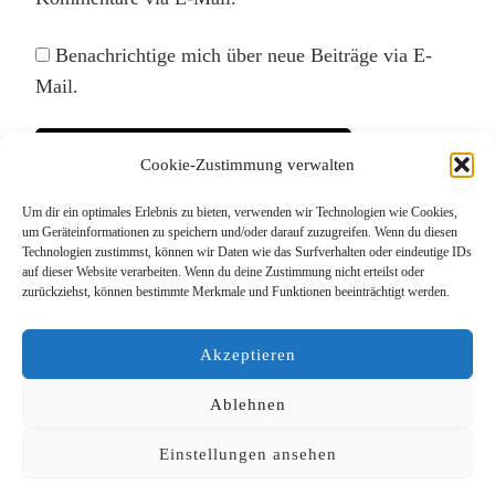
Benachrichtige mich über neue Beiträge via E-
Mail.
Cookie-Zustimmung verwalten
Um dir ein optimales Erlebnis zu bieten, verwenden wir Technologien wie Cookies,
Diese Website verwendet Akismet, um Spam zu
um Geräteinformationen zu speichern und/oder darauf zuzugreifen. Wenn du diesen
Technologien zustimmst, können wir Daten wie das Surfverhalten oder eindeutige IDs
reduzieren.
Erfahre, wie deine Kommentardaten
auf dieser Website verarbeiten. Wenn du deine Zustimmung nicht erteilst oder
verarbeitet werden.
zurückziehst, können bestimmte Merkmale und Funktionen beeinträchtigt werden.
Akzeptieren
Ablehnen
Einstellungen ansehen
© Copyright 2026
Das Lieblingsrudel
. Alle Rechte
vorbehalten.
Blossom PinThis | Entwickelt von
Blossom Themes
.