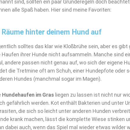
nannt sind, sollten ein paar Grunderegeln doch beachte
nnen alle Spaß haben. Hier sind meine Favoriten:
. Räume hinter deinem Hund auf
gentlich solltes das klar wie Kloßbrühe sein, aber es gibt
e Haufen ihrer Hunde nicht aufsammeln. Manche sind ei
ul, andere passen nicht genau auf, wo sich der eigene Hu
det die Tretmine oft am Schuh, einer Hundepfote oder so
deren Hundes (manchmal sogar im Magen).
e
Hundehaufen im Gras
liegen zu lassen ist nicht nur wi
ch gefährlich werden. Kot enthält Bakterien und unter
rasiten, die sich so leicht unter anderen Hunden verbre
nde krank machen, lässt die komplette Wiese stinken 
n dabei auch, wenn das Spiel mal wieder etwas wilder w