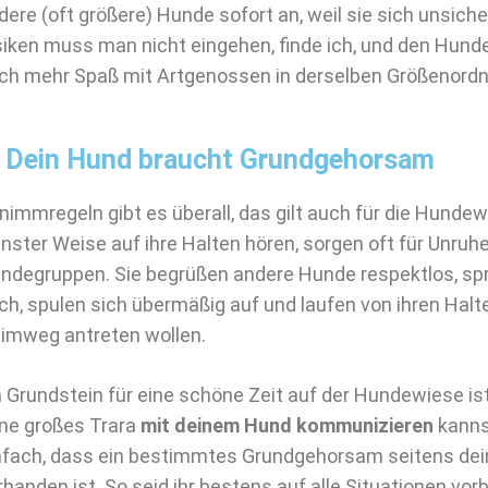
dere (oft größere) Hunde sofort an, weil sie sich unsiche
siken muss man nicht eingehen, finde ich, und den Hun
ch mehr Spaß mit Artgenossen in derselben Größenordn
. Dein Hund braucht Grundgehorsam
nimmregeln gibt es überall, das gilt auch für die Hundew
inster Weise auf ihre Halten hören, sorgen oft für Unruhe
ndegruppen. Sie begrüßen andere Hunde respektlos, s
ch, spulen sich übermäßig auf und laufen von ihren Halt
imweg antreten wollen.
n Grundstein für eine schöne Zeit auf der Hundewiese ist
ne großes Trara
mit deinem Hund kommunizieren
kanns
nfach, dass ein bestimmtes Grundgehorsam seitens de
rhanden ist. So seid ihr bestens auf alle Situationen vorb