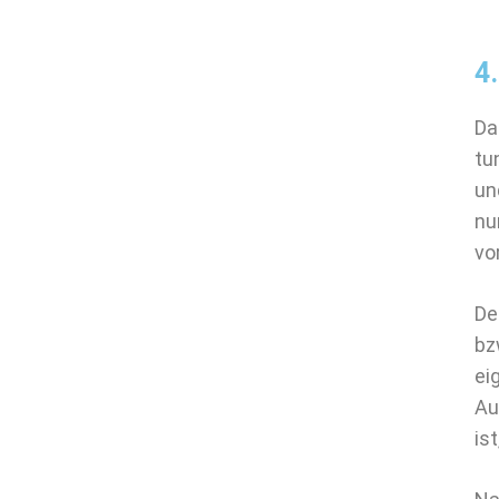
4
Da
tu
un
nu
vo
De
bz
ei
Au
is