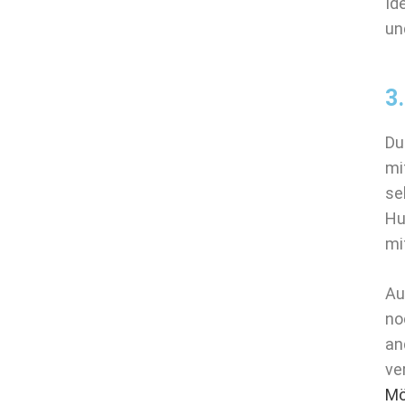
Id
un
3
Du
mi
se
Hu
mi
Au
no
an
ve
Mö