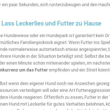
r ein paar Sekunden, sich runterzubeugen und den Hau
. Lass Leckerlies und Futter zu Hause
ne Hundewiese oder ein Hundepark ist garantiert kein Ort,
mütliches Familienpicknick eignet. Wenn Futter ins Spi
nde normalerweise automatisch etwas angespannter,
hrere Hunde in der Situation beteiligt sind. Selbst die 
 der einen Minute schön miteinander spielen, im nächs
nkurrenz um das Futter
empfinden und ein Streit könn
lbst wenn dein eigener Hund noch nie Anzeichen gezeigt
ssourcen verteidigen will oder eine Art Futteraggression 
dere Hunde reagieren. Öffentlich zu essen, Futter in de
inen Hund mit Leckerlie für gutes Verhalten belohnen, 