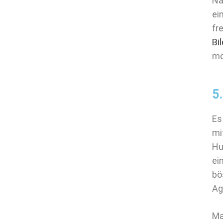
Na
ei
fr
Bi
mö
5
Es
mi
Hu
ei
bö
Ag
Ma