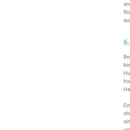
an
Ri
au
6
Be
ke
Hu
ho
He
Ei
oh
ei
vo