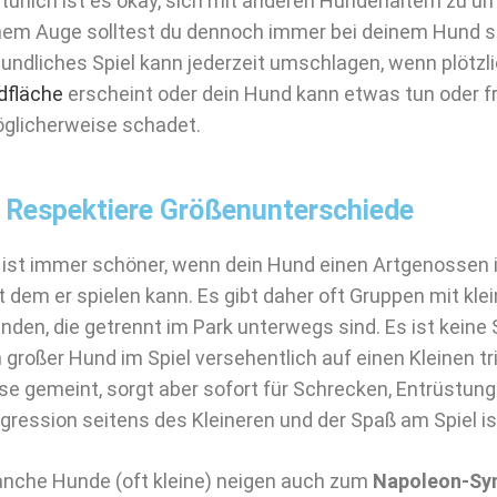
türlich ist es okay, sich mit anderen Hundehaltern zu un
nem Auge solltest du dennoch immer bei deinem Hund se
eundliches Spiel kann jederzeit umschlagen, wenn plötzl
ldfläche
erscheint oder dein Hund kann etwas tun oder f
glicherweise schadet.
. Respektiere Größenunterschiede
 ist immer schöner, wenn dein Hund einen Artgenossen in
t dem er spielen kann. Es gibt daher oft Gruppen mit kle
nden, die getrennt im Park unterwegs sind. Es ist keine S
n großer Hund im Spiel versehentlich auf einen Kleinen trit
se gemeint, sorgt aber sofort für Schrecken, Entrüstung
gression seitens des Kleineren und der Spaß am Spiel ist
nche Hunde (oft kleine) neigen auch zum
Napoleon-Sy