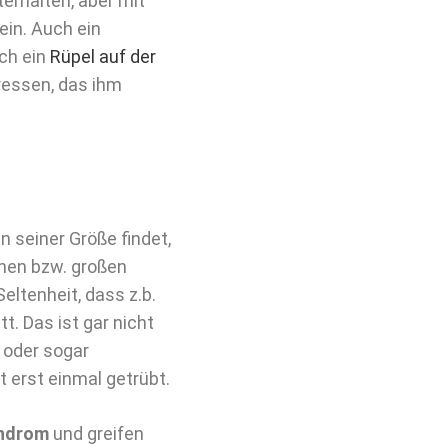
terhalten, aber mit
in. Auch ein
ich ein
Rüpel auf der
ressen, das ihm
 seiner Größe findet,
inen bzw. großen
eltenheit, dass z.b.
t. Das ist gar nicht
 oder sogar
 erst einmal getrübt.
ndrom
und greifen