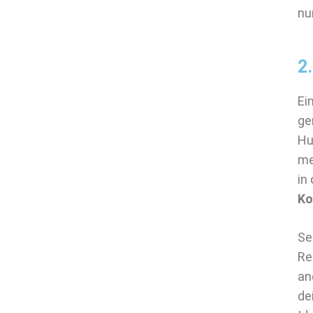
nu
2
Ei
ge
Hu
me
in
Ko
Se
Re
an
de