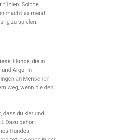
r fühlen. Solche
den macht es meist
ung zu spielen.
iese. Hunde, die in
 und Ärger in
pringen an Menschen
ern weg, wenn die den
, dass du klar und
t. Dazu gehört
ines Hundes
ereitet, die euch in der