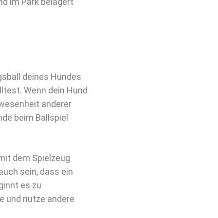
nd im Park belagert
ngsball deines Hundes
lltest. Wenn dein Hund
nwesenheit anderer
de beim Ballspiel
 mit dem Spielzeug
uch sein, dass ein
ginnt es zu
se und nutze andere