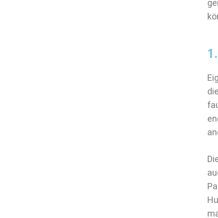
ge
kö
1
Ei
di
fa
en
an
Di
au
Pa
Hu
ma