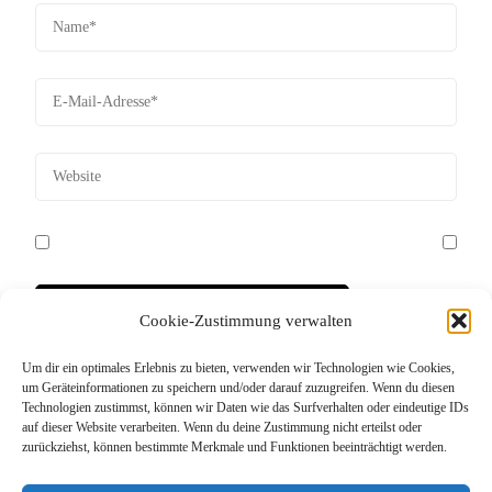
Cookie-Zustimmung verwalten
Um dir ein optimales Erlebnis zu bieten, verwenden wir Technologien wie Cookies,
Diese Website verwendet Akismet, um Spam zu
um Geräteinformationen zu speichern und/oder darauf zuzugreifen. Wenn du diesen
Technologien zustimmst, können wir Daten wie das Surfverhalten oder eindeutige IDs
reduzieren.
Erfahre, wie deine Kommentardaten
auf dieser Website verarbeiten. Wenn du deine Zustimmung nicht erteilst oder
verarbeitet werden.
zurückziehst, können bestimmte Merkmale und Funktionen beeinträchtigt werden.