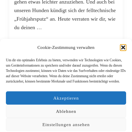
gehen etwas leichter anzuziehen. Und auch bei
unseren Hunden kündigt sich der felltechnische
„Frühjahrsputz“ an. Heute verraten wir dir, wie
du deinen …
WEITERLESEN
Cookie-Zustimmung verwalten
Um dir ein optimales Erlebnis zu bieten, verwenden wir Technologien wie Cookies,
MÄRZ 15, 2018
um Geräteinformationen zu speichern und/oder darauf zuzugreifen. Wenn du diesen
Technologien zustimmst, können wir Daten wie das Surfverhalten oder eindeutige IDs
auf dieser Website verarbeiten. Wenn du deine Zustimmung nicht erteilst oder
zurückziehst, können bestimmte Merkmale und Funktionen beeinträchtigt werden.
Beitragsnavigation
Neuere Beiträge
Akzeptieren
Ablehnen
Einstellungen ansehen
© Copyright 2026
Das Lieblingsrudel
. Alle Rechte