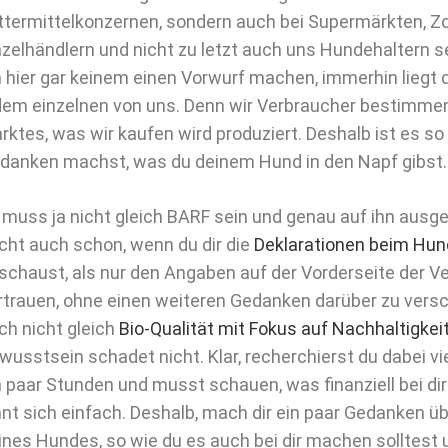
ttermittelkonzernen, sondern auch bei Supermärkten, 
nzelhändlern und nicht zu letzt auch uns Hundehaltern 
h hier gar keinem einen Vorwurf machen, immerhin liegt 
dem einzelnen von uns. Denn wir Verbraucher bestimme
rktes, was wir kaufen wird produziert. Deshalb ist es so 
danken machst, was du deinem Hund in den Napf gibst.
 muss ja nicht gleich BARF sein und genau auf ihn ausg
icht auch schon, wenn du dir die
Deklarationen beim Hun
schaust, als nur den Angaben auf der Vorderseite der V
rtrauen, ohne einen weiteren Gedanken darüber zu ver
ch nicht gleich
Bio-Qualität mit Fokus auf Nachhaltigkei
wusstsein schadet nicht. Klar, recherchierst du dabei vie
n paar Stunden und musst schauen, was finanziell bei dir
hnt sich einfach. Deshalb, mach dir ein paar Gedanken ü
ines Hundes, so wie du es auch bei dir machen solltest