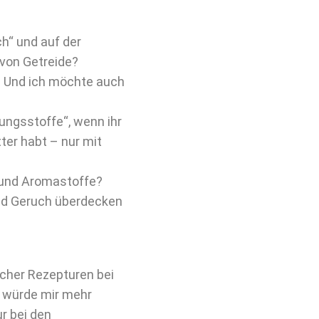
ch“ und auf der
 von Getreide?
? Und ich möchte auch
ungsstoffe“, wenn ihr
ter habt – nur mit
 und Aromastoffe?
nd Geruch überdecken
lcher Rezepturen bei
h würde mir mehr
r bei den