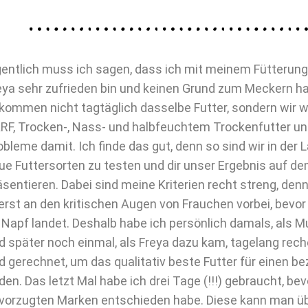
gentlich muss ich sagen, dass ich mit meinem Fütterun
eya sehr zufrieden bin und keinen Grund zum Meckern h
kommen nicht tagtäglich dasselbe Futter, sondern wir
RF, Trocken-, Nass- und halbfeuchtem Trockenfutter und
obleme damit. Ich finde das gut, denn so sind wir in der
ue Futtersorten zu testen und dir unser Ergebnis auf de
äsentieren. Dabei sind meine Kriterien recht streng, den
erst an den kritischen Augen von Frauchen vorbei, bevor 
 Napf landet. Deshalb habe ich persönlich damals, als M
d später noch einmal, als Freya dazu kam, tagelang reche
d gerechnet, um das qualitativ beste Futter für einen be
nden. Das letzt Mal habe ich drei Tage (!!!) gebraucht, be
vorzugten Marken entschieden habe. Diese kann man übr