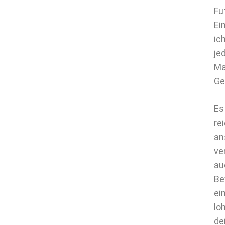
Fu
Ei
ic
je
Ma
Ge
Es
re
an
ve
au
Be
ei
lo
de