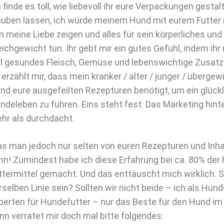
h finde es toll, wie liebevoll ihr eure Verpackungen gesta
auben lassen, ich würde meinem Hund mit eurem Futter 
m meine Liebe zeigen und alles für sein körperliches und
eichgewicht tun. Ihr gebt mir ein gutes Gefühl, indem ihr
el gesundes Fleisch, Gemüse und lebenswichtige Zusatzs
r erzählt mir, dass mein kranker / alter / junger / übergewi
nd eure ausgefeilten Rezepturen benötigt, um ein glüc
ndeleben zu führen. Eins steht fest: Das Marketing hint
hr als durchdacht.
s man jedoch nur selten von euren Rezepturen und Inh
nn! Zumindest habe ich diese Erfahrung bei ca. 80% der
ttermittel gemacht. Und das enttäuscht mich wirklich. Sol
rselben Linie sein? Sollten wir nicht beide – ich als Hund
perten für Hundefutter – nur das Beste für den Hund im
nn verratet mir doch mal bitte folgendes: