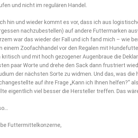
ufen und nicht im regulären Handel.
ch hin und wieder kommt es vor, dass ich aus logistisc
rgessen nachzubestellen) auf andere Futtermarken au
rzem war das wieder der Fall und ich fand mich – wie ber
in einem Zoofachhandel vor den Regalen mit Hundefutte
h kritisch und mit hoch gezogener Augenbraue die Deklar
sten paar Worte und drehe den Sack dann frustriert wi
udium der nächsten Sorte zu widmen. Und das, was die h
changestellte auf ihre Frage „Kann ich Ihnen helfen?“ 
llte eigentlich viel besser die Hersteller treffen. Das wär
so…
ebe Futtermittelkonzerne,