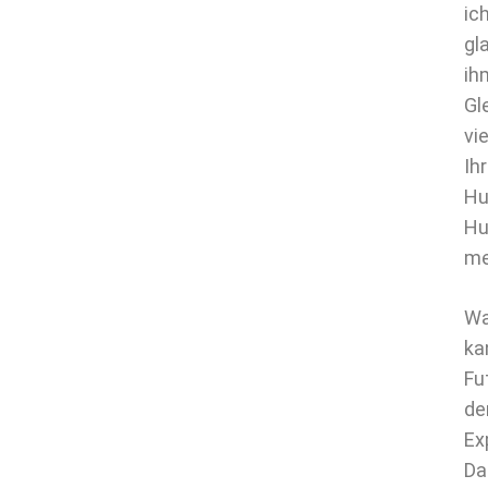
ic
gl
ih
Gl
vi
Ih
Hu
Hu
me
Wa
ka
Fu
de
Ex
Da