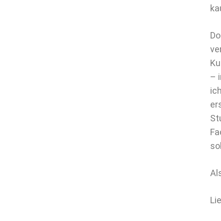
ka
Do
ve
Ku
– 
ic
er
St
Fa
so
Al
Li