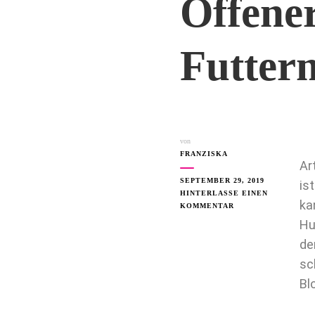
Offener
Futterm
von
FRANZISKA
Ar
SEPTEMBER 29, 2019
is
HINTERLASSE EINEN
ka
KOMMENTAR
Hu
de
sc
Bl