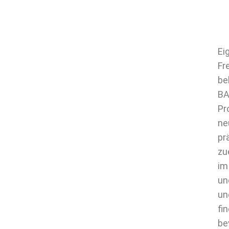
Ei
Fr
be
BA
Pr
ne
pr
zu
im
un
un
fi
be