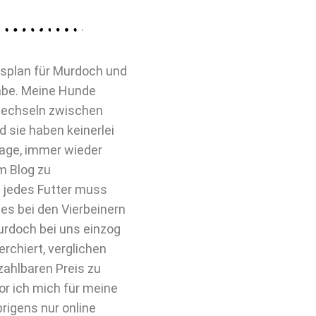
gsplan für Murdoch und
abe. Meine Hunde
 wechseln zwischen
 sie haben keinerlei
 Lage, immer wieder
m Blog zu
n jedes Futter muss
es bei den Vierbeinern
urdoch bei uns einzog
rchiert, verglichen
zahlbaren Preis zu
vor ich mich für meine
igens nur online