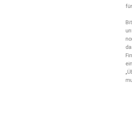
fü
Bi
un
no
da
Fi
ei
„Ü
mu