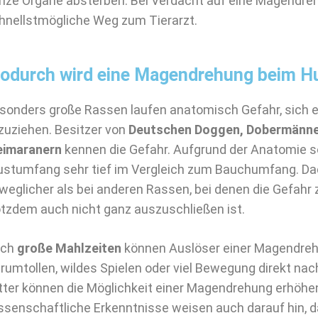
nze Organe absterben. Bei Verdacht auf eine Magendreh
hnellstmögliche Weg zum Tierarzt.
odurch wird eine Magendrehung beim H
sonders große Rassen laufen anatomisch Gefahr, sich
zuziehen. Besitzer von
Deutschen Doggen, Dobermänner
imaranern
kennen die Gefahr. Aufgrund der Anatomie s
ustumfang sehr tief im Vergleich zum Bauchumfang. Da
weglicher als bei anderen Rassen, bei denen die Gefahr 
otzdem auch nicht ganz auszuschließen ist.
uch
große Mahlzeiten
können Auslöser einer Magendreh
rumtollen, wildes Spielen oder viel Bewegung direkt nac
tter können die Möglichkeit einer Magendrehung erhöhe
ssenschaftliche Erkenntnisse weisen auch darauf hin, 