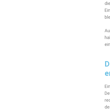
di
Ei
bl
Au
ha
ei
D
e
Ei
De
re
de