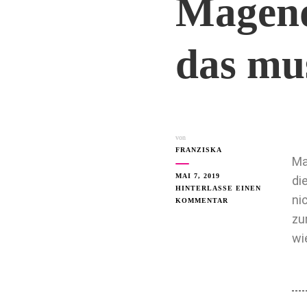
Magend
das mu
von
FRANZISKA
Ma
MAI 7, 2019
di
HINTERLASSE EINEN
ni
KOMMENTAR
zu
wi