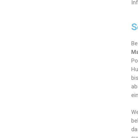
In
S
Be
Ma
Po
Hu
bi
ab
ei
We
be
da
su