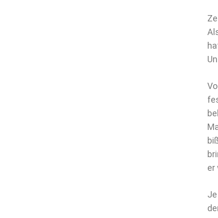
Ze
Al
ha
Un
Vo
fe
be
Ma
bi
br
er
Je
de