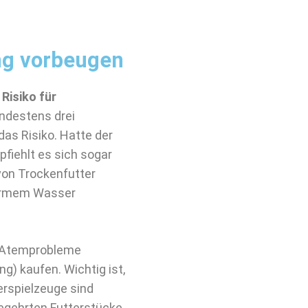
ng vorbeugen
Risiko für
indestens drei
das Risiko. Hatte der
fiehlt es sich sogar
von Trockenfutter
warmem Wasser
ar Atemprobleme
g) kaufen. Wichtig ist,
rspielzeuge sind
begehrten Futterstücke