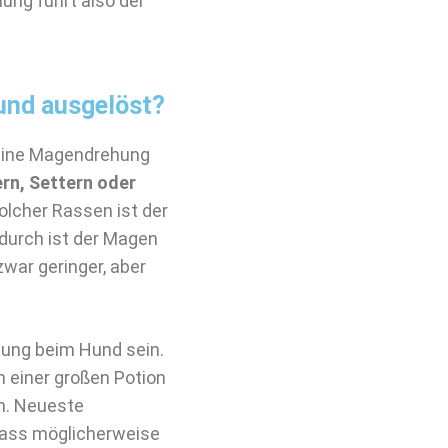
ung führt also der
und ausgelöst?
 eine Magendrehung
n, Settern oder
olcher Rassen ist der
durch ist der Magen
zwar geringer, aber
ung beim Hund sein.
h einer großen Potion
n. Neueste
dass möglicherweise