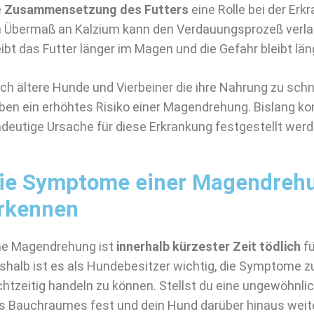
e
Zusammensetzung des Futters
eine Rolle bei der Erk
n Übermaß an Kalzium kann den Verdauungsprozeß verl
eibt das Futter länger im Magen und die Gefahr bleibt lä
ch ältere Hunde und Vierbeiner die ihre Nahrung zu schne
ben ein erhöhtes Risiko einer Magendrehung. Bislang ko
ndeutige Ursache für diese Erkrankung festgestellt werd
ie Symptome einer Magendreh
rkennen
ne Magendrehung ist
innerhalb kürzester Zeit tödlich
fü
shalb ist es als Hundebesitzer wichtig, die Symptome 
chtzeitig handeln zu können. Stellst du eine ungewöhnl
s Bauchraumes fest und dein Hund darüber hinaus wei