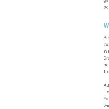
ga
sc
W
Be
zu
We
Br
be
tr
A
He
Fu
wi