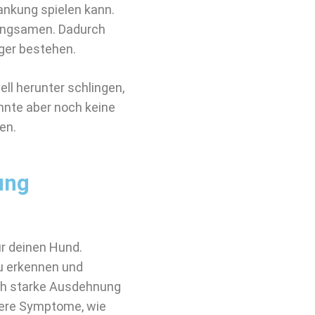
rankung spielen kann.
angsamen. Dadurch
nger bestehen.
ll herunter schlingen,
nnte aber noch keine
en.
ung
r deinen Hund.
zu erkennen und
ich starke Ausdehnung
tere Symptome, wie