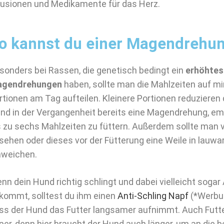
fusionen und Medikamente für das Herz.
o kannst du einer Magendrehu
sonders bei Rassen, die genetisch bedingt ein
erhöhtes 
gendrehungen
haben, sollte man die Mahlzeiten auf m
rtionen am Tag aufteilen. Kleinere Portionen reduzieren 
nd in der Vergangenheit bereits eine Magendrehung, emp
s zu sechs Mahlzeiten zu füttern. Außerdem sollte man 
sehen oder dieses vor der Fütterung eine Weile in lau
nweichen.
nn dein Hund richtig schlingt und dabei vielleicht sog
kommt, solltest du ihm einen
Anti-Schling Napf
(*Werbun
ss der Hund das Futter langsamer aufnimmt. Auch Futte
per, denn hier braucht der Hund auch länger, um an die 