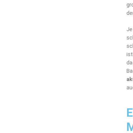
gr
de
Je
sc
sc
is
da
Ba
ak
au
E