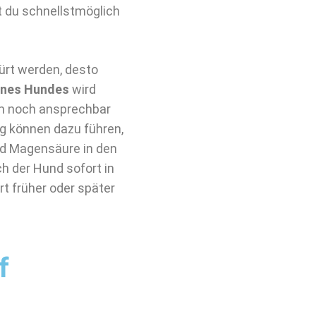
t du schnellstmöglich
rt werden, desto
eines Hundes
wird
um noch ansprechbar
g können dazu führen,
nd Magensäure in den
 der Hund sofort in
rt früher oder später
f