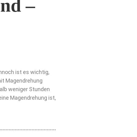
nd –
noch ist es wichtig,
 mit Magendrehung
halb weniger Stunden
 eine Magendrehung ist,