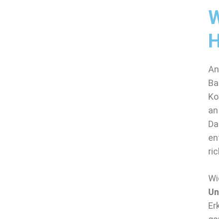
W
An
Ba
Ko
an
Da
en
ric
Wi
Un
Er