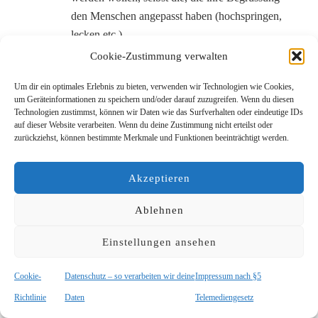
den Menschen angepasst haben (hochspringen,
lecken etc.)
Es wundert die Menschen immer wieder, dass
Cookie-Zustimmung verwalten
selbst unsichere, reservierte Hunde mich
Um dir ein optimales Erlebnis zu bieten, verwenden wir Technologien wie Cookies,
unbedingt begrüssen wollen, wenn sie mich
um Geräteinformationen zu speichern und/oder darauf zuzugreifen. Wenn du diesen
kennen gelernt haben, dabei ist es so einfach,
Technologien zustimmst, können wir Daten wie das Surfverhalten oder eindeutige IDs
auf dieser Website verarbeiten. Wenn du deine Zustimmung nicht erteilst oder
freundliche Menschen mag man und
zurückziehst, können bestimmte Merkmale und Funktionen beeinträchtigt werden.
Zurückhaltung ist unter Hunden freundlich.
Noch eine kleine Bitte, habt ihr einen Hund, der
Akzeptieren
aggressiv auf Besucher reagiert, dann informiert
den der Helfen soll darüber.
Ablehnen
Eine Demonstration ist gefährlich, auch wenn ich
noch nie gebissen wurde.
Einstellungen ansehen
Der Grund weshalb es gefährlich ist, das
Verhalten des Hundes ist immer vom Halter
Cookie-
Datenschutz – so verarbeiten wir deine
Impressum nach §5
beeinflusst.
Richtlinie
Daten
Telemediengesetz
MfG