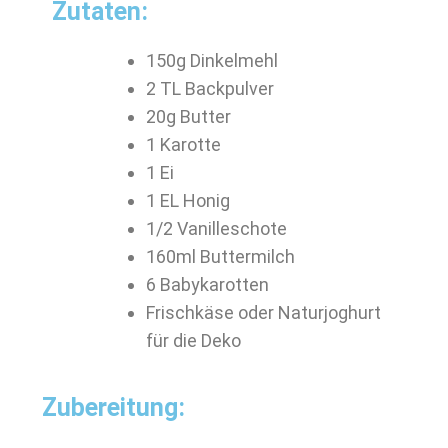
Zutaten:
150g Dinkelmehl
2 TL Backpulver
20g Butter
1 Karotte
1 Ei
1 EL Honig
1/2 Vanilleschote
160ml Buttermilch
6 Babykarotten
Frischkäse oder Naturjoghurt
für die Deko
Zubereitung: