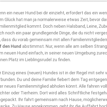
nn ein neuer Hund bei dir einzieht, erfordert das ein we
m Glück hat man ja normalerweise etwas Zeit, bevor da
milienmitglied kommt. Doch neben Halsband, Leine, Zube
ch noch ein paar grundlegende Dinge, die du nicht verge
t, dass du vorab gemeinsam mit allen Familienmitglieder
f den Hund
abstimmst. Nur, wenn alle am selben Strang 
m neuen Hund einfach, in seiner neuen Umgebung zure
inen Platz im Lieblingsrudel zu finden.
r Einzug eines (neuen) Hundes ist in der Regel mit sehr 
rbunden. Du und deine Familie fiebert dem Tag entgegen,
er neues Familienmitglied abholen könnt. Alle fahren vo
chter oder Tierheim. Dort wird alles Schriftliche festge
ngepackt. Ihr fahrt gemeinsam nach Hause, möglicherwe
recke. Zu Hause angekommen, geht ihr die Auffahrt hoch,