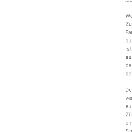
We
Zu
Fa
au
is
au
de
se
De
ve
eu
Zü
ei
St