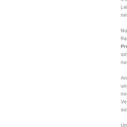
Le
ne
Nu
Ra
Pr
si
no
An
un
no
Ve
si
Um