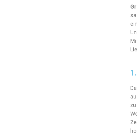
Gr
sa
ei
Un
Mi
Li
1.
De
au
zu
We
Ze
hö