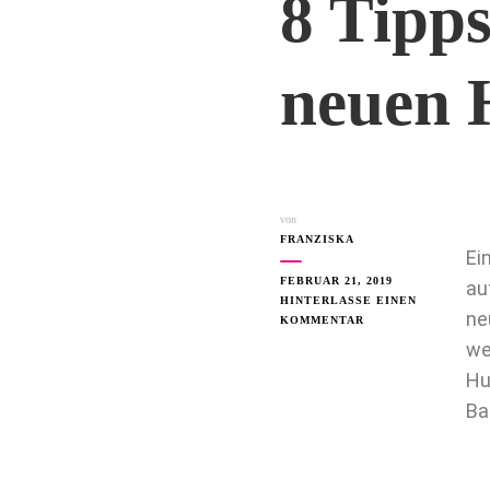
8 Tipps
neuen 
von
FRANZISKA
Ei
FEBRUAR 21, 2019
au
HINTERLASSE EINEN
ne
KOMMENTAR
we
Hu
Ba