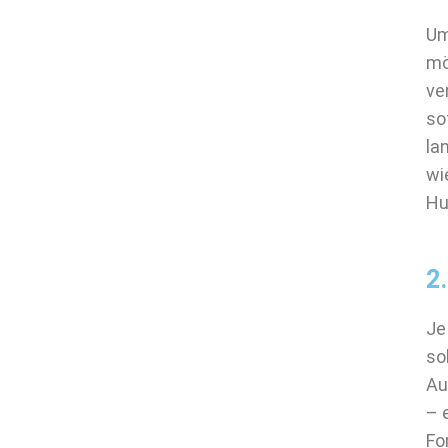
Um
mö
ve
so
la
wi
Hu
2
Je
so
Au
– 
Fo