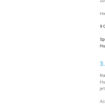
zu
Hi
9 
Sp
Hu
3
Na
Hu
je
Ac