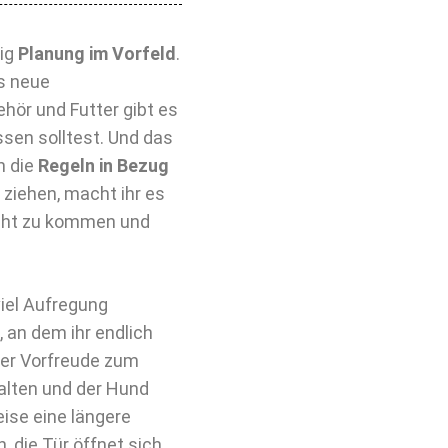
nig
Planung im Vorfeld
.
s neue
hör und Futter gibt es
ssen solltest. Und das
n die
Regeln in Bezug
ziehen, macht ihr es
cht zu kommen und
viel Aufregung
 an dem ihr endlich
ller Vorfreude zum
halten und der Hund
ise eine längere
 die Tür öffnet sich,