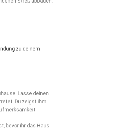
ndenen Streß abbauen.
:
Bindung zu deinem
uhause. Lasse deinen
tretet. Du zeigst ihm
 Aufmerksamkeit.
st, bevor ihr das Haus