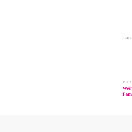
SCH
VOR
Weih
Fami