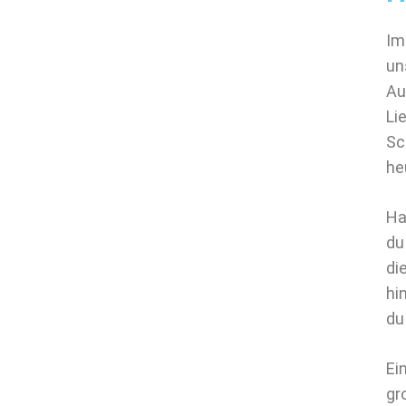
Im
un
Au
Li
Sc
he
Ha
du
di
hi
du
Ei
gr