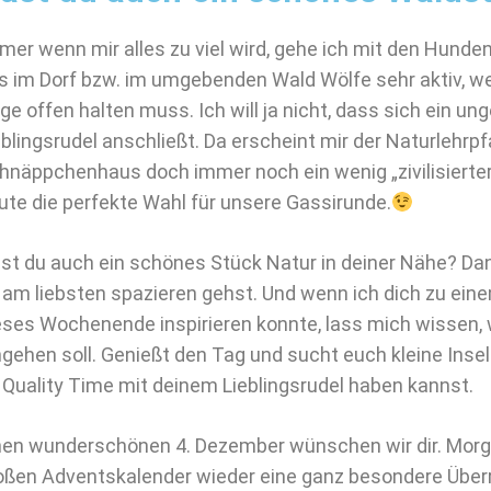
mer wenn mir alles zu viel wird, gehe ich mit den Hunden 
s im Dorf bzw. im umgebenden Wald Wölfe sehr aktiv, w
ge offen halten muss. Ich will ja nicht, dass sich ein 
eblingsrudel anschließt. Da erscheint mir der Naturlehrp
hnäppchenhaus doch immer noch ein wenig „zivilisierter
ute die perfekte Wahl für unsere Gassirunde.
st du auch ein schönes Stück Natur in deiner Nähe? Dan
 am liebsten spazieren gehst. Und wenn ich dich zu eine
eses Wochenende inspirieren konnte, lass mich wissen, 
ngehen soll. Genießt den Tag und sucht euch kleine Inse
 Quality Time mit deinem Lieblingsrudel haben kannst.
nen wunderschönen 4. Dezember wünschen wir dir. Morg
oßen Adventskalender wieder eine ganz besondere Überr