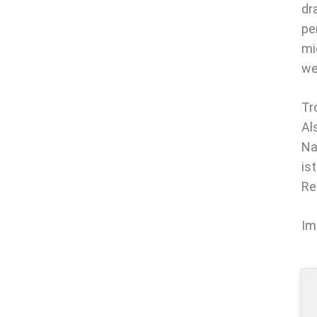
dr
pe
mi
we
Tr
Al
Na
is
Re
Im