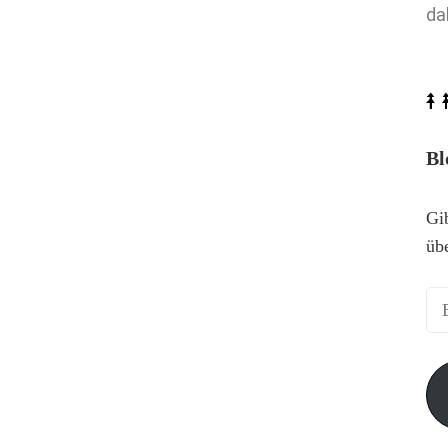
da
Bl
Gi
üb