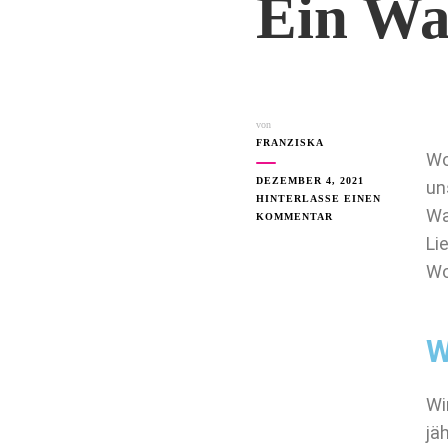
Ein Wa
von
FRANZISKA
Wo
DEZEMBER 4, 2021
un
HINTERLASSE EINEN
Wa
KOMMENTAR
Li
Wo
W
Wi
jä