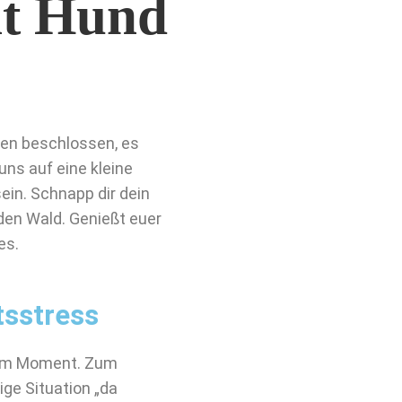
it Hund
ben beschlossen, es
ns auf eine kleine
ein. Schnapp dir dein
 den Wald. Genießt euer
es.
sstress
t im Moment. Zum
ge Situation „da