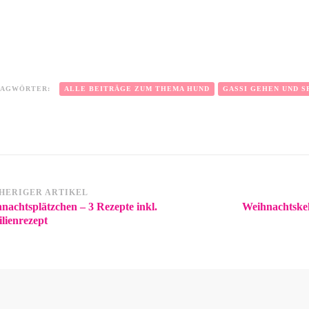
LAGWÖRTER:
ALLE BEITRÄGE ZUM THEMA HUND
GASSI GEHEN UND SP
HERIGER ARTIKEL
nachtsplätzchen – 3 Rezepte inkl.
Weihnachtskek
lienrezept