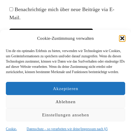
Benachrichtige mich über neue Beiträge via E-
Mail.
Cookie-Zustimmung verwalten
Um dir ein optimales Erlebnis zu bieten, verwenden wir Technologien wie Cookies,
Diese Website verwendet Akismet, um Spam zu
um Geräteinformationen zu speichern und/oder darauf zuzugreifen. Wenn du diesen
Technologien zustimmst, können wir Daten wie das Surfverhalten oder eindeutige IDs
reduzieren.
Erfahre, wie deine Kommentardaten
auf dieser Website verarbeiten. Wenn du deine Zustimmung nicht erteilst oder
verarbeitet werden.
zurückziehst, können bestimmte Merkmale und Funktionen beeinträchtigt werden.
Akzeptieren
Ablehnen
Einstellungen ansehen
© Copyright 2026
Das Lieblingsrudel
. Alle Rechte
vorbehalten.
Blossom PinThis | Entwickelt von
Blossom Themes
.
Cookie-
Datenschutz – so verarbeiten wir deine
Impressum nach §5
Präsentiert von
WordPress
.
Datenschutz – so verarbeiten wir deine