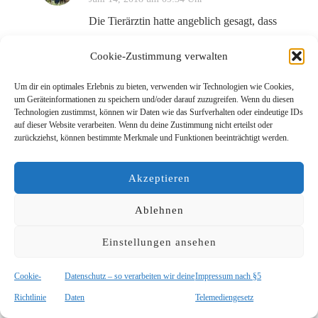
Die Tierärztin hatte angeblich gesagt, dass
Ultraschall nicht möglich wäre bei Hunden.
Cookie-Zustimmung verwalten
Mich hat das gewundert, denn ich bin der
Meinung, ich hätte das schon mal gesehen
Um dir ein optimales Erlebnis zu bieten, verwenden wir Technologien wie Cookies,
irgendwo. Man hat den Besitzern dann
um Geräteinformationen zu speichern und/oder darauf zuzugreifen. Wenn du diesen
Röntgen angeboten, aber das wollten sie
Technologien zustimmst, können wir Daten wie das Surfverhalten oder eindeutige IDs
auf dieser Website verarbeiten. Wenn du deine Zustimmung nicht erteilst oder
nicht. Um ganz ehrlich zu sein sind hier ein
zurückziehst, können bestimmte Merkmale und Funktionen beeinträchtigt werden.
paar Sachen passiert, die ich bei meinen
eigenen Hunden niemals so machen würde.
Akzeptieren
Ich meine, die Kleine ist gerade mal 10
Monate alt. Da sollte man während der Hitze
Ablehnen
doch ganz besonders aufpassen. Ihr Körper
Einstellungen ansehen
war meiner Meinung nach noch nicht richtig
ausgebildet, deshalb steht sie jetzt auch ohne
Cookie-
Datenschutz – so verarbeiten wir deine
Impressum nach §5
Uterus da und das ist vielleicht auch ein
Grund dafür, warum der erste Welpe es nicht
Richtlinie
Daten
Telemediengesetz
geschafft hat. Aber wie das so ist, man kann