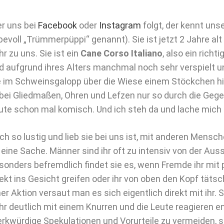
r uns bei
Facebook
oder
Instagram
folgt, der kennt uns
ebevoll „Trümmerpüppi“ genannt). Sie ist jetzt 2 Jahre a
hr zu uns. Sie ist ein
Cane Corso Italiano
, also ein richt
d aufgrund ihres Alters manchmal noch sehr verspielt u
e im Schweinsgalopp über die Wiese einem Stöckchen hi
bei Gliedmaßen, Ohren und Lefzen nur so durch die Gegen
ute schon mal komisch. Und ich steh da und lache mich 
ch so lustig und lieb sie bei uns ist, mit anderen Mens
 eine Sache. Männer sind ihr oft zu intensiv von der Aus
sonders befremdlich findet sie es, wenn Fremde ihr mit
rekt ins Gesicht greifen oder ihr von oben den Kopf tätsc
ner Aktion versaut man es sich eigentlich direkt mit ihr. S
hr deutlich mit einem Knurren und die Leute reagieren e
rkwürdige Spekulationen und Vorurteile zu vermeiden, 