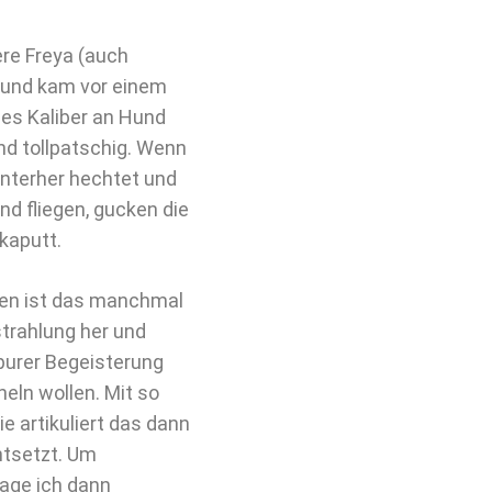
ere Freya (auch
lt und kam vor einem
iges Kaliber an Hund
nd tollpatschig. Wenn
nterher hechtet und
d fliegen, gucken die
kaputt.
chen ist das manchmal
strahlung her und
 purer Begeisterung
heln wollen. Mit so
ie artikuliert das dann
ntsetzt. Um
sage ich dann