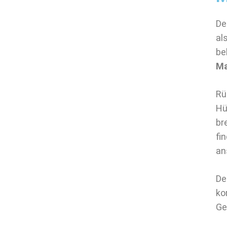
De
al
be
Ma
Rü
Hü
br
fi
an
De
ko
Ge