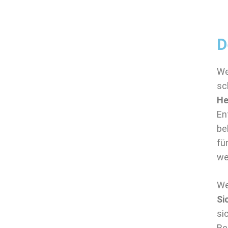
D
We
sc
He
En
be
fü
we
We
Si
si
Be