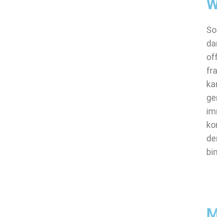
W
So
da
of
fr
ka
ge
im
ko
de
bi
M