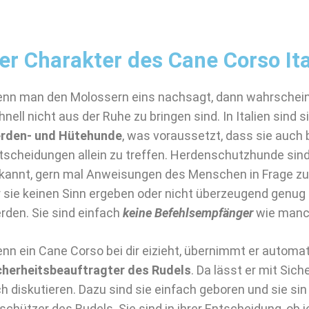
er Charakter des Cane Corso Ita
nn man den Molossern eins nachsagt, dann wahrscheinl
hnell nicht aus der Ruhe zu bringen sind. In Italien sind s
rden- und Hütehunde
, was voraussetzt, dass sie auch b
tscheidungen allein zu treffen. Herdenschutzhunde sind
kannt, gern mal Anweisungen des Menschen in Frage zu 
r sie keinen Sinn ergeben oder nicht überzeugend genug
rden. Sie sind einfach
keine Befehlsempfänger
wie manc
nn ein Cane Corso bei dir eizieht, übernimmt er automati
cherheitsbeauftragter des Rudels
. Da lässt er mit Sich
ch diskutieren. Dazu sind sie einfach geboren und sie sin
schützer des Rudels. Sie sind in ihrer Entscheidung, ob 