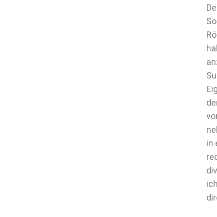
De
So
Rö
ha
an
Su
Ei
de
vo
ne
in
re
di
ic
di