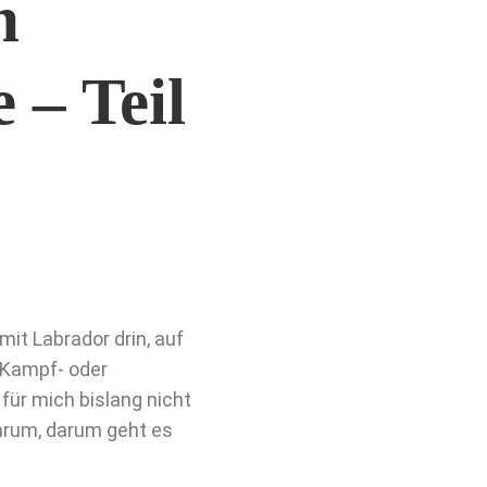
n
 – Teil
mit Labrador drin, auf
 Kampf- oder
ür mich bislang nicht
arum, darum geht es