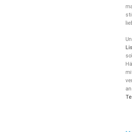
ma
st
li
Un
Li
so
Hä
mi
ve
an
Te