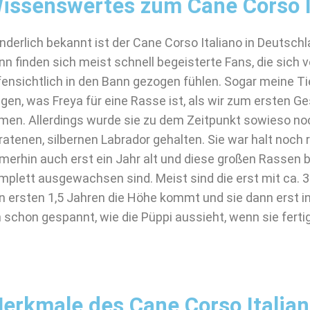
issenswertes zum Cane Corso I
nderlich bekannt ist der Cane Corso Italiano in Deutschl
nn finden sich meist schnell begeisterte Fans, die sic
fensichtlich in den Bann gezogen fühlen. Sogar meine Ti
agen, was Freya für eine Rasse ist, als wir zum ersten 
men. Allerdings wurde sie zu dem Zeitpunkt sowieso noc
ratenen, silbernen Labrador gehalten. Sie war halt noch 
merhin auch erst ein Jahr alt und diese großen Rassen b
mplett ausgewachsen sind. Meist sind die erst mit ca. 3 
n ersten 1,5 Jahren die Höhe kommt und sie dann erst in 
n schon gespannt, wie die Püppi aussieht, wenn sie fertig
erkmale des Cane Corso Italia