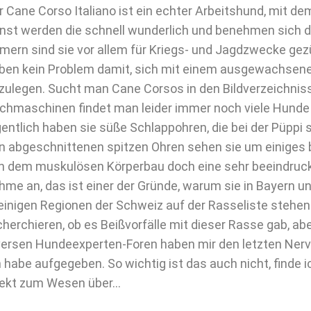
r Cane Corso Italiano ist ein echter Arbeitshund, mit de
nst werden die schnell wunderlich und benehmen sich d
mern sind sie vor allem für Kriegs- und Jagdzwecke gez
ben kein Problem damit, sich mit einem ausgewachsen
zulegen. Sucht man Cane Corsos in den Bildverzeichnis
chmaschinen findet man leider immer noch viele Hunde 
gentlich haben sie süße Schlappohren, die bei der Püppi
n abgeschnittenen spitzen Ohren sehen sie um einiges b
n dem muskulösen Körperbau doch eine sehr beeindruck
hme an, das ist einer der Gründe, warum sie in Bayern u
 einigen Regionen der Schweiz auf der Rasseliste stehen
cherchieren, ob es Beißvorfälle mit dieser Rasse gab, abe
versen Hundeexperten-Foren haben mir den letzten Nerv
h habe aufgegeben. So wichtig ist das auch nicht, finde i
rekt zum Wesen über…