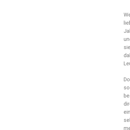
We
li
Ja
un
si
da
Le
Do
so
be
di
ei
se
me