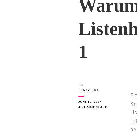
Warum 
Listenh
1
von
FRANZISKA
Ei
JUNI 19, 2017
Kn
4 KOMMENTARE
Li
in
he